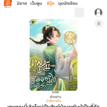
ข้ามไปยังเนื้อหาหลัก
นิยาย
เว็บตูน
อีบุ๊ก
มุมนักเขียน
โหลด
เทพ
ตัวอย่าง
กระบี่
กำลังภายใน
เกิด