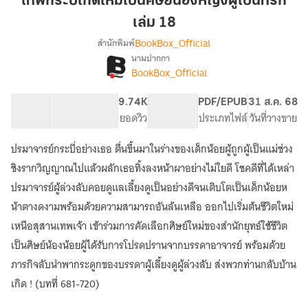
เทพกระบี่เกิดใหม่เป็นศิษย์น้องหญิงผู้เป็นที่รัก
ใหม่
เล่ม 18
เป็น
BookBox_Official
สำนักพิมพ์
ศิษย์
นามปากกา
น้อง
[จบ]
เรื่อง
BookBox_Official
หญิง
เทพ
กระบี่
ผู้
74.62K
558
9.74K
PG ทั่วไป
PDF/EPUB
31 ส.ค. 68
เกิด
เป็น
จำนวนคำ
จำนวนหน้า (A5)
ยอดวิว
ระดับเนื้อหา
ประเภทไฟล์
วันที่วางขาย
ใหม่
ที่รัก
เป็น
เล่ม
ศิษย์
ปรมาจารย์กระบี่อย่างเธอ ตื่นขึ้นมาในร่างของเด็กน้อยผู้ถูกผู้เป็นแม่ช่วง
18
น้อง
ชิงรากวิญญาณไปแล้วผลักเธอทิ้งลงหน้าผาอย่างไม่ใยดี โชคดีที่ได้เหล่า
หญิง
ปรมาจารย์ผู้ล่วงลับคอยดูแลเลี้ยงดูเป็นอย่างดีจนเติบโตเป็นเด็กน้อยห
ผู้
เป็น
น้าตางดงามพร้อมด้วยความสามารถอันล้นเหลือ ออกไปเริ่มต้นชีวิตใหม่
ที่รัก
เหนือสุสานเทพเจ้า เข้าร่วมการคัดเลือกศิษย์ใหม่ของสำนักยุทธ์ใช้ชีวิต
เป็นศิษย์น้องน้อยผู้ได้รับการโปรดปรานจากบรรดาอาจารย์ พร้อมด้วย
ภารกิจลับนำพากระดูกของบรรดาผู้เลี้ยงดูผู้ล่วงลับ ส่งพวกท่านกลับบ้าน
เกิด ! (บทที่ 681-720)