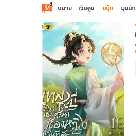
ข้ามไปยังเนื้อหาหลัก
นิยาย
เว็บตูน
อีบุ๊ก
มุมนัก
เ
ผ