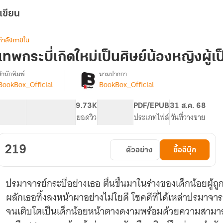
เขียน
กำลังภายใน
เทพกระบี่เกิดใหม่เป็นศิษย์น้องหญิงผู้เป็
สำนักพิมพ์
นามปากกา
BookBox_Official
BookBox_Official
[จบ]
รื่อง
เทพ
กระบี่
70.46K
556
9.73K
PG ทั่วไป
PDF/EPUB
31 ส.ค. 68
เกิด
จำนวนคำ
จำนวนหน้า (A5)
ยอดวิว
ระดับเนื้อหา
ประเภทไฟล์
วันที่วางขาย
ใหม่
เป็น
ศิษย์
219
ตัวอย่าง
ซื้ออีบุ๊ก
น้อง
หญิง
ู้
ปรมาจารย์กระบี่อย่างเธอ ตื่นขึ้นมาในร่างของเด็กน้อยผู้ถ
เป็น
ที่รัก
ผลักเธอทิ้งลงหน้าผาอย่างไม่ใยดี โชคดีที่ได้เหล่าปรมาจารย์
จนเติบโตเป็นเด็กน้อยหน้าตางดงามพร้อมด้วยความสามารถอ