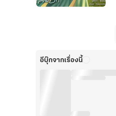
เทพ
กระบี่
เกิด
ใหม่
เป็น
ศิษย์
น้อง
หญิง
ผู้
อีบุ๊กจากเรื่องนี้
เป็น
ที่รัก
เล่ม
19