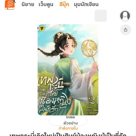
ข้ามไปยังเนื้อหาหลัก
นิยาย
เว็บตูน
อีบุ๊ก
มุมนักเขียน
โหลด
เทพ
ตัวอย่าง
กระบี่
กำลังภายใน
เกิด