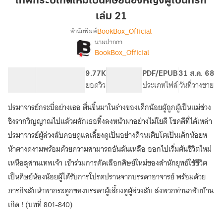
เทพกระบี่เกิดใหม่เป็นศิษย์น้องหญิงผู้เป็นที่รัก
ใหม่
เล่ม 21
เป็น
BookBox_Official
สำนักพิมพ์
ศิษย์
นามปากกา
น้อง
[จบ]
เรื่อง
BookBox_Official
หญิง
เทพ
กระบี่
ผู้
71.81K
525
9.77K
PG ทั่วไป
PDF/EPUB
31 ส.ค. 68
เกิด
เป็น
จำนวนคำ
จำนวนหน้า (A5)
ยอดวิว
ระดับเนื้อหา
ประเภทไฟล์
วันที่วางขาย
ใหม่
ที่รัก
เป็น
เล่ม
ศิษย์
ปรมาจารย์กระบี่อย่างเธอ ตื่นขึ้นมาในร่างของเด็กน้อยผู้ถูกผู้เป็นแม่ช่วง
21
น้อง
ชิงรากวิญญาณไปแล้วผลักเธอทิ้งลงหน้าผาอย่างไม่ใยดี โชคดีที่ได้เหล่า
หญิง
ปรมาจารย์ผู้ล่วงลับคอยดูแลเลี้ยงดูเป็นอย่างดีจนเติบโตเป็นเด็กน้อยห
ผู้
เป็น
น้าตางดงามพร้อมด้วยความสามารถอันล้นเหลือ ออกไปเริ่มต้นชีวิตใหม่
ที่รัก
เหนือสุสานเทพเจ้า เข้าร่วมการคัดเลือกศิษย์ใหม่ของสำนักยุทธ์ใช้ชีวิต
เป็นศิษย์น้องน้อยผู้ได้รับการโปรดปรานจากบรรดาอาจารย์ พร้อมด้วย
ภารกิจลับนำพากระดูกของบรรดาผู้เลี้ยงดูผู้ล่วงลับ ส่งพวกท่านกลับบ้าน
เกิด ! (บทที่ 801-840)