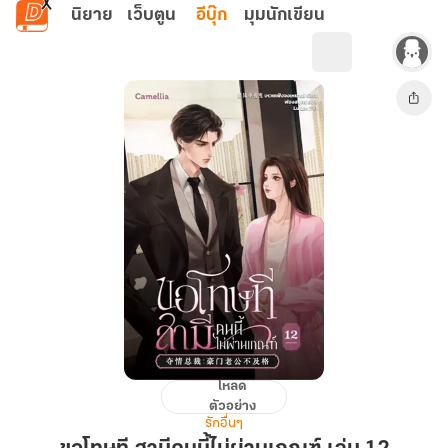
ข้ามไปยังเนื้อหาหลัก
นิยาย
เว็บตูน
อีบุ๊ก
มุมนักเขียน
โหลด
ขอโทษ
ตัวอย่าง
ที
รักอื่นๆ
สามี