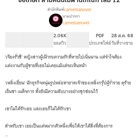
ขอโทษที สามีคนนี้ไม่ผ่านเกณฑ์ เล่ม 12
คน
camellianovel
สำนักพิมพ์
นี้
นามปากกา
เรื่อง
ไม่
camellianovel
ขอโทษ
ผ่าน
ที
เกณฑ์
สามี
86.44K
489
2.06K
PG ทั่วไป
PDF
28 ส.ค. 68
เล่ม
คน
จำนวนคำ
จำนวนหน้า (A5)
ยอดวิว
ระดับเนื้อหา
ประเภทไฟล์
วันที่วางขาย
นี้
12
ไม่
'เจียงรั่วซี' หญิงสาวผู้เฝ้ารอความรักที่หายไปเนิ่นนาน แต่จำใจต้อง
ผ่าน
แต่งงานกับผู้ชายที่เธอไม่เคยแม้แต่จะเห็นหน้า
เกณฑ์
'เหลิ่งเยี่ยน' นักธุรกิจหนุ่มรูปหล่อทายาทเจ้าของเหลิ่งกรุ๊ปผู้ร่ำรวย ดุร้าย
เย็นชา เผด็จการ ทั้งยังมีความลับบางอย่างซุกซ่อนไว้
เขาไม่ได้รักเธอ และเธอก็ไม่ได้รักเขา
สำหรับเขา เธอเป็นแค่หมากตัวหนึ่งเพื่อให้เขาได้สิ่งที่ต้องการ