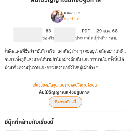
ต้นไม้วิญญาณแห่งปฐมกาล
ปฐม
กาล
นามปากกา
riverbird
เรื่อง
ต้นไม้
วิญญาณ
81
83
PG ทั่วไป
PDF
29 ส.ค. 68
แห่ง
จำนวนหน้า (A5)
ยอดวิว
ระดับเนื้อหา
ประเภทไฟล์
วันที่วางขาย
ปฐม
กาล
ในดินแดนที่ชื่อว่า "อัลนิวาเรีย" เผ่าพันธุ์ต่าง ๆ เคยอยู่ร่วมกันอย่างสันติ…
จนกระทั่งภูติแห่งแสงได้หายตัวไปอย่างลึกลับ และการหายไปครั้งนั้นได้
เรื่องนี้ยังมีในรูปแบบรายตอนให้อ่านด้วยนะ
ต้นไม้วิญญาณแห่งปฐมกาล
ติดตามเรื่องนี้
อีบุ๊กที่คล้ายกับเรื่องนี้