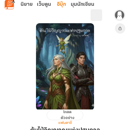
ข้ามไปยังเนื้อหาหลัก
นิยาย
เว็บตูน
อีบุ๊ก
มุมนักเขียน
โหลด
ต้นไม้
ตัวอย่าง
วิญญาณ
แฟนตาซี
แห่ง