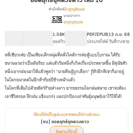
ยอดยุทธ์ยุคดวงดาว เล่ม 10
ดวงดาว
EnjoyBook
สำนักพิมพ์
เล่ม
นามปากกา
[จบ]
เรื่อง
10
enjoybook
ยอด
ยุทธ์
113.24K
1.09K
1.58K
PG ทั่วไป
PDF/EPUB
13 ก.ย. 68
ยุค
จำนวนคำ
จำนวนหน้า (A5)
ยอดวิว
ระดับเนื้อหา
ประเภทไฟล์
วันที่วางขาย
ดวงดาว
หลี่เซียวเฟย เป็นเพียงเด็กหนุ่มที่คลั่งไคล้การต่อสู้แบบโบราณ ได้รับ
ขนานนามว่าเป็นอัฉริยะ แต่แล้ววันหนึ่งก็เกิดเรื่องประหลาดขึ้น มีสุนัขตัว
หนึ่งเอากล่องมาให้แล้วพูดว่า "นายคือผู้ถูกเลือก" รู้ตัวอีกทีเขาก็มาอยู่
ในโลกอนาคตในอีกห้าร้อยปีข้างหน้าแล้ว
ในโลกที่เต็มไปด้วยสัตว์ร้ายต่างดาว อารยธรรมโลกล่มสลาย เขาจะต้อง
เอาชีวิตรอด ฝึกฝน แข็งแกร่ง และปกป้องเผ่าพันธุ์มนุษย์เอาไว้ให้ได้!
เรื่องนี้ยังมีในรูปแบบรายตอนให้อ่านด้วยนะ
[จบ] ยอดยุทธ์ยุคดวงดาว
ติดตามเรื่องนี้