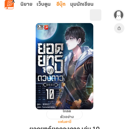
ข้ามไปยังเนื้อหาหลัก
นิยาย
เว็บตูน
อีบุ๊ก
มุมนักเขียน
โหลด
ยอด
ตัวอย่าง
ยุทธ์
แฟนตาซี
ยุค