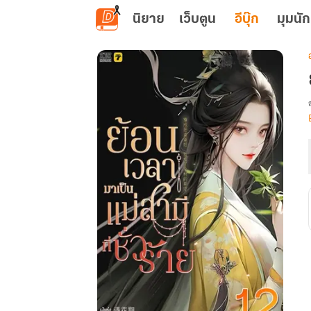
ข้ามไปยังเนื้อหาหลัก
นิยาย
เว็บตูน
อีบุ๊ก
มุมนัก
เ
ท
ช