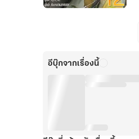
ย้อน
เวลา
กลาย
มา
เป็น
แม่
สามี
อีบุ๊กจากเรื่องนี้
ที่
ชั่ว
ร้าย
เล่ม
12