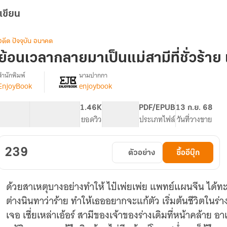
เขียน
อดีต ปัจจุบัน อนาคต
ย้อนเวลากลายมาเป็นแม่สามีที่ชั่วร้าย 
สำนักพิมพ์
นามปากกา
EnjoyBook
enjoybook
[จบ]
รื่อง
ย้อน
เวลา
105.23K
682
1.46K
PG ทั่วไป
PDF/EPUB
13 ก.ย. 68
กลาย
จำนวนคำ
จำนวนหน้า (A5)
ยอดวิว
ระดับเนื้อหา
ประเภทไฟล์
วันที่วางขาย
มา
เป็น
แม่
239
ตัวอย่าง
ซื้ออีบุ๊ก
สามี
ี่
ั่ว
ด้วยสาเหตุบางอย่างทำให้ ไป๋เพ่ยเพ่ย แพทย์แผนจีน ได้ทะล
ร้าย
ต่างนินทาว่าร้าย ทำให้เธออยากจะแก้ตัว เริ่มต้นชีวิตในร่าง
เจอ เซี่ยเหล่าเอ้อร์ สามีของเจ้าของร่างเดิมที่หน้าคล้าย 