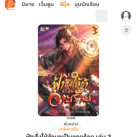
ข้ามไปยังเนื้อหาหลัก
นิยาย
เว็บตูน
อีบุ๊ก
มุมนักเขียน
โหลด
ฟ้า
ตัวอย่าง
สั่ง
กำลังภายใน
ให้