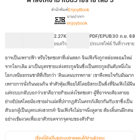
ฟ้าสั่งให้ข้ามาเป็นวายร้าย เล่ม 3
ข้า
EnjoyBook
สำนักพิมพ์
มา
นามปากกา
[จบ]
เรื่อง
เป็น
enjoybook
ฟ้า
วาย
สั่ง
ร้าย
97.85K
975
2.27K
PG ทั่วไป
PDF/EPUB
30 ก.ย. 68
ให้
เล่ม
จำนวนคำ
จำนวนหน้า (A5)
ยอดวิว
ระดับเนื้อหา
ประเภทไฟล์
วันที่วางขาย
ข้า
3
มา
เป็น
อาจเป็นเพราะฟ้า หรือโชคชะตาที่เล่นตลก ฉินเฟิงจึงถูกหล่อหลอมใหม่
วาย
จากโลกเดิม มาเป็นบุตรชายแห่งตระกูลฉินซึ่งเป็นตระกูลอันดับหนึ่งใน
ร้าย
โลกเหนือธรรมชาติที่เรียกว่า ‘ดินแดนบรรพกาล’ เขาพึงพอใจกับมันมาก
เพราะการนั่งกินนอนกิน ทำตัวฟุ่มเฟือยได้โดยอิสระเป็นสิ่งที่ฉินเฟิงใฝ่ฝัน
แต่ระบบกลับบอกว่าเขาคือวายร้ายแห่งโชคชะตา ผู้ที่อาจจะต้องตายอ
ย่างอัปยศโดยน้องชายฝาแฝดที่ปรากฏตัวในครรภ์เดียวกันกับเขาซึ่งเป็น
ตัวเอกผู้เป็นบุตรแห่งสวรรค์! ฉินเฟิงจึงไม่อาจนิ่งดูดาย ต้องดิ้นรนฝึกตน
อย่างเข้มงวดเพื่อเอาตัวรอดจากจุดจบของตัวร้าย!
เรื่องนี้ยังมีในรูปแบบรายตอนให้อ่านด้วยนะ