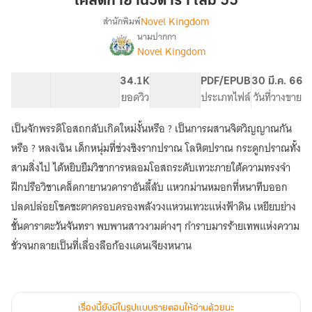
เคล็ดกายานวดารา เล่ม 55
นว
Novel Kingdom
สำนักพิมพ์
ดารา
นามปากกา
เรื่อง
เล่ม
Novel Kingdom
เคล็ด
55
กา
ยา
124.9K
647
34.1K
PG ทั่วไป
PDF/EPUB
30 มี.ค. 66
นว
จำนวนคำ
จำนวนหน้า (A5)
ยอดวิว
ระดับเนื้อหา
ประเภทไฟล์
วันที่วางขาย
ดารา
เป็นจักพรรดิโอสถกลับเกิดใหม่งั้นหรือ ? เป็นการผสานจิตวิญญาณกัน
หรือ ? หลงเฉิน เด็กหนุ่มที่ช่วงชิงรากปราณ โลหิตปราณ กระดูกปราณทั้ง
สามสิ่งไป ได้หยิบยืมวิชาการหลอมโอสถระดับเทวะภายใต้ความทรงจำ
ฝึกปรือวิชาเคล็ดกายานวดาราอันลี้ลับ แหวกม่านหมอกที่หนาทึบออก
ปลดปล่อยโชคชะตาครอบครองพลังวงแหวนเทวะแห่งฟ้าดิน เหยียบย่าง
ชั้นดาราตะวันจันทรา พบพานสาวงามต่างๆ กำราบมารร้ายเทพแห่งความ
ชั่วจนกลายเป็นที่เลื่องลือก้องแดนเจียงหนาน
เรื่องนี้ยังมีในรูปแบบรายตอนให้อ่านด้วยนะ