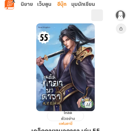
ข้ามไปยังเนื้อหาหลัก
นิยาย
เว็บตูน
อีบุ๊ก
มุมนักเขียน
โหลด
เคล็ด
ตัวอย่าง
กา
แฟนตาซี
ยา