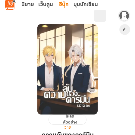
ข้ามไปยังเนื้อหาหลัก
นิยาย
เว็บตูน
อีบุ๊ก
มุมนักเขียน
โหลด
ความ
ตัวอย่าง
ลับ
วาย
ของ