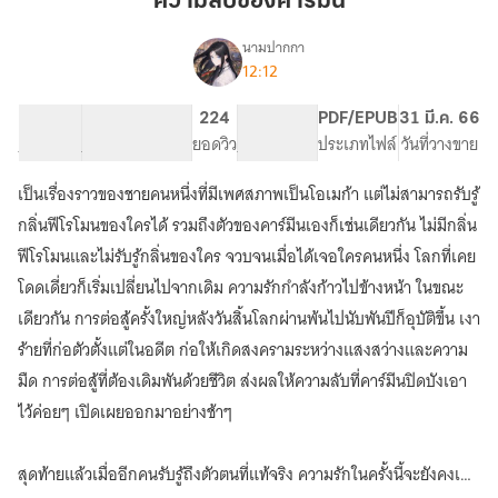
ความลับของคาร์มีน
คาร์
มีน
นามปากกา
12:12
(มี
เรื่อง
E-
Book)
74.99K
451
224
PG ทั่วไป
PDF/EPUB
31 มี.ค. 66
[BL]
จำนวนคำ
จำนวนหน้า (A5)
ยอดวิว
ระดับเนื้อหา
ประเภทไฟล์
วันที่วางขาย
ความ
ลับ
เป็นเรื่องราวของชายคนหนึ่งที่มีเพศสภาพเป็นโอเมก้า แต่ไม่สามารถรับรู้
ของ
กลิ่นฟีโรโมนของใครได้ รวมถึงตัวของคาร์มีนเองก็เช่นเดียวกัน ไม่มีกลิ่น
คาร์
มีน
ฟีโรโมนและไม่รับรู้กลิ่นของใคร จวบจนเมื่อได้เจอใครคนหนึ่ง โลกที่เคย
[Yaoi]
โดดเดี่ยวก็เริ่มเปลี่ยนไปจากเดิม ความรักกำลังก้าวไปข้างหน้า ในขณะ
-
BoyLove
เดียวกัน การต่อสู้ครั้งใหญ่หลังวันสิ้นโลกผ่านพ้นไปนับพันปีก็อุบัติขึ้น เงา
ร้ายที่ก่อตัวตั้งแต่ในอดีต ก่อให้เกิดสงครามระหว่างแสงสว่างและความ
มืด การต่อสู้ที่ต้องเดิมพันด้วยชีวิต ส่งผลให้ความลับที่คาร์มีนปิดบังเอา
ไว้ค่อยๆ เปิดเผยออกมาอย่างช้าๆ
สุดท้ายแล้วเมื่ออีกคนรับรู้ถึงตัวตนที่แท้จริง ความรักในครั้งนี้จะยังคงเดิน