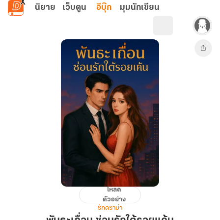
ข้ามไปยังเนื้อหาหลัก
นิยาย
เว็บตูน
อีบุ๊ก
มุมนักเขียน
โหลด
พันธะ
ตัวอย่าง
เถื่อน
รักดราม่า
ซ่อน