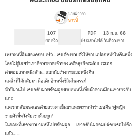
พันธะเถื่อน ซ่อนรักใต้รอยแค้น
รัก
ใต้
นามปากกา
อาวอิ่
เรื่อง
รอย
พันธะ
แค้น
เถื่อน
112
107
PG ทั่วไป
PDF
13 ก.ย. 68
ซ่อน
จำนวนหน้า (A5)
ยอดวิว
ระดับเนื้อหา
ประเภทไฟล์
วันที่วางขาย
รัก
ใต้
เพราะหนี้สินของครอบครัว...เธอต้องขายตัวให้ชายแปลกหน้าในคืนหนึ่ง
รอย
แค้น
โดยไม่รู้เลยว่าเขาคือทายาทเจ้าของเครือธุรกิจระดับประเทศ
ค่าตอบแทนหนึ่งล้าน…แลกกับร่างกายเธอหนึ่งคืน
แต่สิ่งที่ได้กลับมา คือเด็กอีกหนึ่งชีวิตในครรภ์
ห้าปีผ่านไป เธอกลับมาพร้อมลูกชายคนหนึ่งที่หน้าตาเหมือนเขาราวกับ
แกะ
แต่เขากลับมองเธอด้วยแววตาเย็นชาและตราหน้าว่าเธอคือ 'ผู้หญิง
ขายตัวที่หวังจับเขาด้วยลูก'
ในขณะที่เธอพยายามหนีไปพร้อมลูก — เขากลับไม่ยอมปล่อยเธอไปอีก
แล้ว...