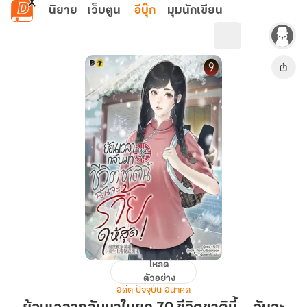
ข้ามไปยังเนื้อหาหลัก
นิยาย
เว็บตูน
อีบุ๊ก
มุมนักเขียน
โหลด
ย้อน
ตัวอย่าง
เวลา
อดีต ปัจจุบัน อนาคต
กลับ