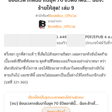
ย้อนเวลากลับมาในยุค 70 ชีวิตชาตินี้... ฉันจะ
มา
ร้ายให้สุด! เล่ม 9
ใน
BookBox_Official
สำนักพิมพ์
ยุค
นามปากกา
70
[จบ]
เรื่อง
BookBox_Official
ชีวิต
ย้อน
เวลา
ชาติ
40 ตอน
62.47K
403
1.44K
PG ทั่วไป
PDF/EPUB
4 ต.
กลับ
นี้...
สารบัญ
จำนวนคำ
จำนวนหน้า (A5)
ยอดวิว
ระดับเนื้อหา
ประเภทไฟล์
วันที
มา
ฉัน
ใน
จะ
ยุค
สวี่เหยา ถูกพี่สาวแท้ ๆ ที่เต็มไปด้วยความริษยา เผยความจริงอันโหดร้าย
ร้าย
70
เบื้องหลังชีวิตที่พังทลาย สุดท้ายชีวิตของเธอก็จบลงอย่างน่าเวทนา ทว่า
ชีวิต
ให้
มันกลับนำมาซึ่งโอกาส เธอได้ย้อนเวลากลับมาในตอนที่ทุกอย่างยังไม่
ชาติ
สุด!
นี้...
สายเกินไป และชาตินี้ เธอจะไม่ยอมตกเป็นเบี้ยล่างให้ใครรังแกอีกแล้ว!
เล่ม
ฉัน
(บทที่ 321-360)
9
จะ
ร้าย
ให้
สุด!
เรื่องนี้ยังมีในรูปแบบรายตอนให้อ่านด้วยนะ
[จบ] ย้อนเวลากลับมาในยุค 70 ชีวิตชาตินี้... ฉันจะร้ายให้สุด!
ติดตามเรื่องนี้