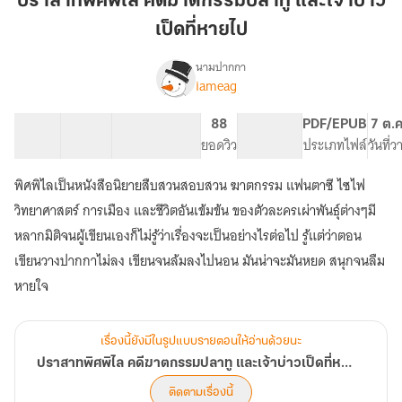
ปราสาทพิศพิไล คดีฆาตกรรมปลาทู และเจ้าบ่าว
คดี
เป็ดที่หายไป
ฆาตกรรม
ปลา
นามปากกา
ทู
iameag
เรื่อง
ปราสาท
และ
พิศ
เจ้า
20 ตอน
91.28K
475
88
PG ทั่วไป
PDF/EPUB
7 ต.ค
พิไล
สารบัญ
จำนวนคำ
บ่าว
จำนวนหน้า (A5)
ยอดวิว
ระดับเนื้อหา
ประเภทไฟล์
วันที่
คดี
เป็ด
ฆาตกรรม
พิศพิไลเป็นหนังสือนิยายสืบสวนสอบสวน ฆาตกรรม แฟนตาซี ไซไฟ
ที่
ปลา
ทู
หาย
วิทยาศาสตร์ การเมือง และชีวิตอันเข้มข้น ของตัวละครเผ่าพันธุ์ต่างๆมี
และ
ไป
หลากมิติจนผู้เขียนเองก็ไม่รู้ว่าเรื่องจะเป็นอย่างไรต่อไป รู้แต่ว่าตอน
เจ้า
เขียนวางปากกาไม่ลง เขียนจนล้มลงไปนอน มันน่าจะมันหยด สนุกจนลืม
บ่าว
เป็ด
หายใจ
ที่
หาย
ไป
เรื่องนี้ยังมีในรูปแบบรายตอนให้อ่านด้วยนะ
ปราสาทพิศพิไล คดีฆาตกรรมปลาทู และเจ้าบ่าวเป็ดที่หายไป
ติดตามเรื่องนี้