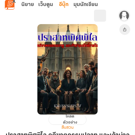
ข้ามไปยังเนื้อหาหลัก
นิยาย
เว็บตูน
อีบุ๊ก
มุมนักเขียน
โหลด
ปราสาท
ตัวอย่าง
พิศ
สืบสวน
พิไล