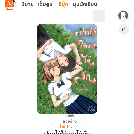
ข้ามไปยังเนื้อหาหลัก
นิยาย
เว็บตูน
อีบุ๊ก
มุมนักเขียน
โหลด
ฝาก
ตัวอย่าง
ไว้
รักดราม่า
ให้