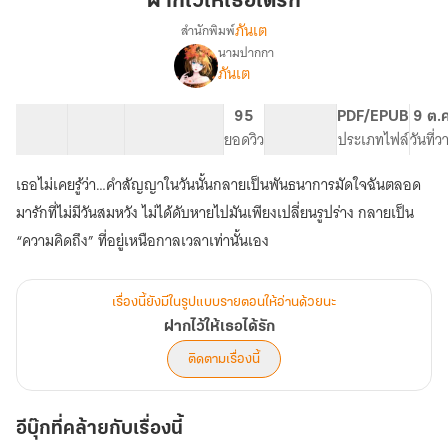
ฝากไว้ให้เธอได้รัก
เธอ
ภันเต
สำนักพิมพ์
ได้
นามปากกา
เรื่อง
รัก
ภันเต
ฝาก
ไว้
ให้
20 ตอน
52.92K
264
95
PG ทั่วไป
PDF/EPUB
9 ต.
เธอ
สารบัญ
จำนวนคำ
จำนวนหน้า (A5)
ยอดวิว
ระดับเนื้อหา
ประเภทไฟล์
วันที่
ได้
รัก
เธอไม่เคยรู้ว่า…คำสัญญาในวันนั้นกลายเป็นพันธนาการมัดใจฉันตลอด
มารักที่ไม่มีวันสมหวัง ไม่ได้ดับหายไปมันเพียงเปลี่ยนรูปร่าง กลายเป็น
“ความคิดถึง” ที่อยู่เหนือกาลเวลาเท่านั้นเอง
เรื่องนี้ยังมีในรูปแบบรายตอนให้อ่านด้วยนะ
ฝากไว้ให้เธอได้รัก
ติดตามเรื่องนี้
อีบุ๊กที่คล้ายกับเรื่องนี้