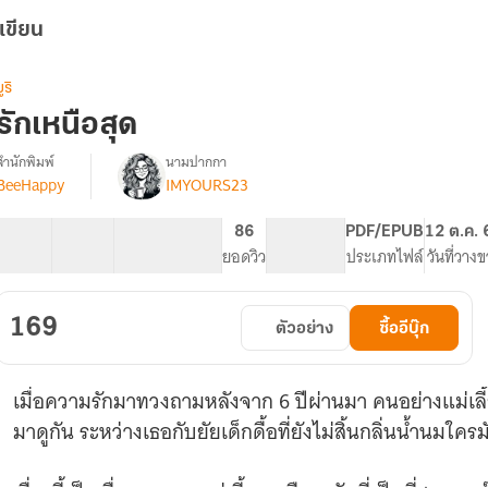
เขียน
ูริ
รักเหนือสุด
สำนักพิมพ์
นามปากกา
BeeHappy
IMYOURS23
รื่อง
รัก
เหนือ
37 ตอน
75.08K
461
86
PG ทั่วไป
PDF/EPUB
12 ต.ค. 
สุด
สารบัญ
จำนวนคำ
จำนวนหน้า (A5)
ยอดวิว
ระดับเนื้อหา
ประเภทไฟล์
วันที่วาง
169
ตัวอย่าง
ซื้ออีบุ๊ก
เมื่อความรักมาทวงถามหลังจาก 6 ปีผ่านมา คนอย่างแม่เลี
มาดูกัน ระหว่างเธอกับยัยเด็กดื้อที่ยังไม่สิ้นกลิ่นน้ำนมใคร