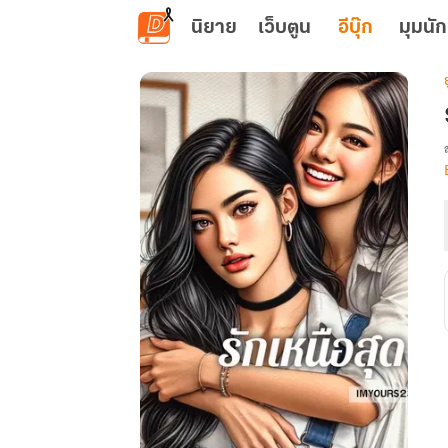
ข้ามไปยังเนื้อหาหลัก
นิยาย
เว็บตูน
อีบุ๊ก
มุมนัก
ย
เ