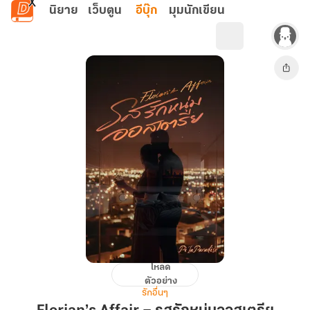
ข้ามไปยังเนื้อหาหลัก
นิยาย
เว็บตูน
อีบุ๊ก
มุมนักเขียน
โหลด
Florian’s
ตัวอย่าง
Affair
รักอื่นๆ
–