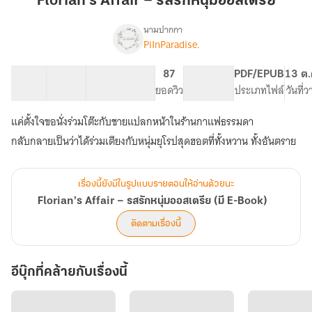
Florian’s Affair – รสรักหนุ่มออสเตรีย
รส
รัก
นามปากกา
PiInParadise.
Florian’s
หนุ่ม
เรื่อง
Affair
ออสเตรีย
–
11 ตอน
11.42K
54
87
PG ทั่วไป
PDF/EPUB
13 ต.
รส
สารบัญ
จำนวนคำ
จำนวนหน้า (A5)
ยอดวิว
ระดับเนื้อหา
ประเภทไฟล์
วันที่
รัก
หนุ่ม
แค่ตั้งใจขอนั่งร่วมโต๊ะกับชายแปลกหน้าในร้านกาแฟธรรมดา
ออสเตรีย
กลับกลายเป็นว่าได้ร่วมเตียงกับหนุ่มยุโรปสุดฮอตที่ทั้งหวาน ทั้งอันตราย
(มี
E-
Book)
เรื่องนี้ยังมีในรูปแบบรายตอนให้อ่านด้วยนะ
Florian’s Affair – รสรักหนุ่มออสเตรีย (มี E-Book)
ติดตามเรื่องนี้
อีบุ๊กที่คล้ายกับเรื่องนี้