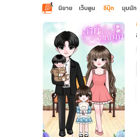
ข้ามไปยังเนื้อหาหลัก
นิยาย
เว็บตูน
อีบุ๊ก
มุมนัก
เ
ผ