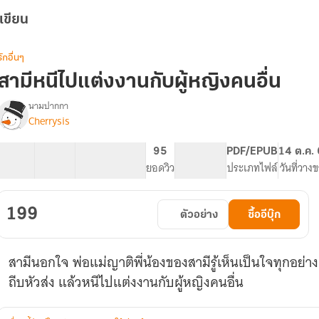
เขียน
รักอื่นๆ
สามีหนีไปแต่งงานกับผู้หญิงคนอื่น
นามปากกา
Cherrysis
รื่อง
สามี
หนี
54 ตอน
78.14K
547
95
PG ทั่วไป
PDF/EPUB
14 ต.ค.
ไป
สารบัญ
จำนวนคำ
จำนวนหน้า (A5)
ยอดวิว
ระดับเนื้อหา
ประเภทไฟล์
วันที่วาง
แต่งงาน
กับ
ู้
199
ตัวอย่าง
ซื้ออีบุ๊ก
หญิง
คน
อื่น
สามีนอกใจ พ่อแม่ญาติพี่น้องของสามีรู้เห็นเป็นใจทุกอย่
ถีบหัวส่ง แล้วหนีไปแต่งงานกับผู้หญิงคนอื่น