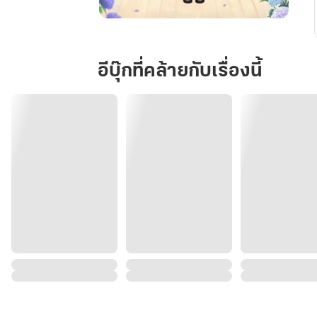
สามี
หนี
ไป
อีบุ๊กที่คล้ายกับเรื่องนี้
แต่งงาน
กับ
ผู้
หญิง
คน
อื่น