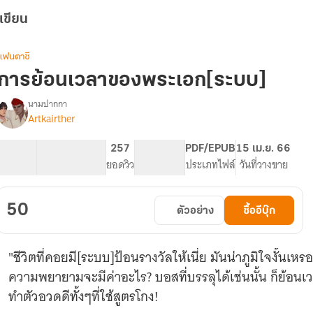
เขียน
แฟนตาซี
การย้อนเวลาของพระเอก[ระบบ]
นามปากกา
Artkairther
รื่อง
การ
ย้อน
86.47K
561
257
PG ทั่วไป
PDF/EPUB
15 เม.ย. 66
เวลา
จำนวนคำ
จำนวนหน้า (A5)
ยอดวิว
ระดับเนื้อหา
ประเภทไฟล์
วันที่วางขาย
ของ(อดีต)พระเอก[ระบบ]
50
ตัวอย่าง
ซื้ออีบุ๊ก
"ชีวิตที่คอยมี[ระบบ]ป้อนรางวัลให้เนี่ย มันน่าภูมิใจงั้นเหรอ
ความพยายามจะมีค่าอะไร? บอสที่บรรลุได้เช่นนั้น ก็ย้อ
ทำตัวอวดดีทั้งๆที่ใช้สูตรโกง!