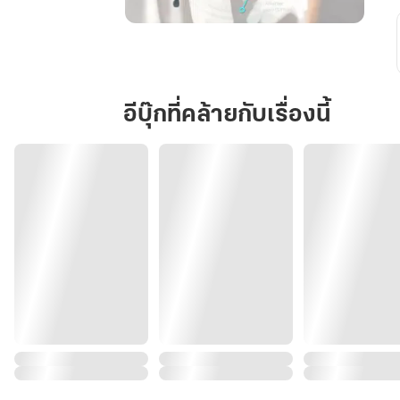
การ
ย้อน
เวลา
ของ
อีบุ๊กที่คล้ายกับเรื่องนี้
พระเอก[ระบบ]