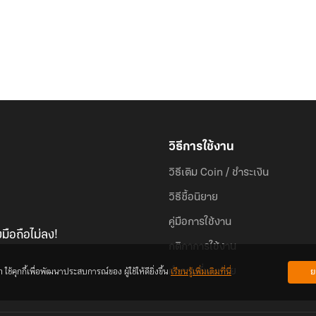
วิธีการใช้งาน
วิธีเติม Coin / ชำระเงิน
วิธีซื้อนิยาย
คู่มือการใช้งาน
มือถือไม่ลง!
กติกาการใช้งาน
้คุกกี้เพื่อพัฒนาประสบการณ์ของ ผู้ใช้ให้ดียิ่งขึ้น
เรียนรู้เพิ่มเติมที่นี่
ย
คำถามที่พบบ่อย