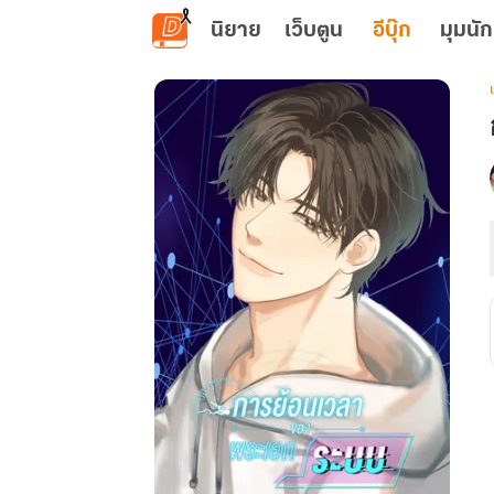
ข้ามไปยังเนื้อหาหลัก
นิยาย
เว็บตูน
อีบุ๊ก
มุมนัก
เ