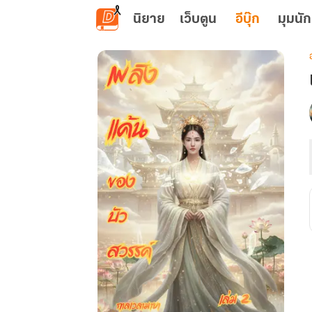
ข้ามไปยังเนื้อหาหลัก
นิยาย
เว็บตูน
อีบุ๊ก
มุมนัก
เ