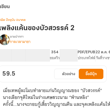
เขียน
อดีต ปัจจุบัน อนาคต
เพลิงแค้นของบัวสวรรค์ 2
นามปากกา
กาลเวลามายา
(จบ)เพลิง
รื่อง
แค้น
ของ
11 ตอน
14.29K
57
354
PG ทั่วไป
PDF/EPUB
22 ต.ค. 
บัว
สารบัญ
จำนวนคำ
จำนวนหน้า (A5)
ยอดวิว
ระดับเนื้อหา
ประเภทไฟล์
วันที่วางข
สวรรค์
(E-
book)
59.5
ตัวอย่าง
ซื้ออีบุ๊ก
เมื่อเทพผู้ละโมบทำลายแก่นวิญญาณของ “บัวสวรรค์”
นางเลือกจุติใหม่ในร่างเศษสวะนาม “ฟ่านหลิง”
ครั้งนี้...นางจะกอบกู้เสี้ยววิญญาณคืน และจุดเพลิงแค้นให้