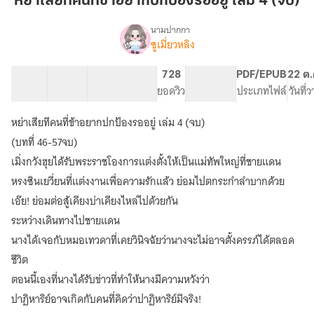
หย่าเสียทีคนที่ข้าอยากปกป้องรออยู่ เล่ม 4 (จบ)
ที่
ข้า
นามปากกา
ซูเมี่ยวหลิง
เรื่อง
อยาก
หย่า
ปกป้อง
เสียที
13 ตอน
19.94K
133
728
PG ทั่วไป
PDF/EPUB
22 ต.
รอ
คน
สารบัญ
จำนวนคำ
จำนวนหน้า (A5)
ยอดวิว
ระดับเนื้อหา
ประเภทไฟล์
วันที่
อยู่
ที่
ข้า
เล่ม
หย่าเสียทีคนที่ข้าอยากปกป้องรออยู่ เล่ม 4 (จบ)
อยาก
4
ปกป้อง
(บทที่ 46-57จบ)
(จบ)
รอ
เมิ่งกวังฮุยได้รับพระราชโองการแต่งตั้งให้เป็นแม่ทัพใหญ่ที่ชายแดน
อยู่
หรงซินเยวี่ยนที่แต่งงานเพื่อความรักแล้ว ย่อมไปตกระกำลำบากด้วย
เอ๊ย! ย่อมต่อสู้เคียงบ่าเคียงไหล่ไปด้วยกัน
ระหว่างเดินทางไปชายแดน
นางได้เจอกับหมอเทวดาที่เคยวินิจฉัยว่านางจะไม่อาจตั้งครรภ์ได้ตลอด
ชีวิต
ตอนนี้เองที่นางได้รับข่าวที่ทำให้นางมีความหวังว่า
ปาฏิหาริย์อาจเกิดกับคนที่คิดว่าปาฏิหาริย์มีจริง!