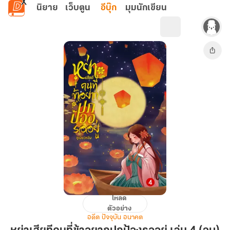
ข้ามไปยังเนื้อหาหลัก
นิยาย
เว็บตูน
อีบุ๊ก
มุมนักเขียน
โหลด
หย่า
ตัวอย่าง
เสียที
อดีต ปัจจุบัน อนาคต
คน