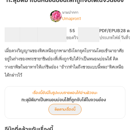
ทะลุมิติมาเป็นหนอนบ่อนไส้ที่ถูกจับได้ในจวนอ๋อง
เป็น
หนอน
นามปากกา
Umapron1
เรื่อง
บ่อน
ทะลุ
ไส้
มิติ
56 ตอน
101.17K
618
55
PG ทั่วไป
PDF/EPUB
28 ต
ที่
มา
สารบัญ
จำนวนคำ
จำนวนหน้า (A5)
ยอดวิว
ระดับเนื้อหา
ประเภทไฟล์
วันที
ถูก
เป็น
หนอน
จับ
เมื่อดวงวิญญานของทิศเหนือถูกพามายังโลกยุคโบราณโดยเข้ามาอาศัย
บ่อน
ได้
ไส้
อยู่ในร่างของพระชายาชินอ๋องที่เพิ่งถูกจับได้ว่าเป็นหนอนบ่อนไส้ คิด
ใน
ที่
วางยาพิษในอาหารให้แก่ชินอ๋อง "อ้าว!ทำไมถึงซวยแบบนี้หละ"ทิศเหนือ
จวน
ถูก
อ๋อง
ได้กล่าวไว้
จับ
ได้
ใน
จวน
เรื่องนี้ยังมีในรูปแบบรายตอนให้อ่านด้วยนะ
อ๋อง
ทะลุมิติมาเป็นหนอนบ่อนไส้ที่ถูกจับได้ในจวนอ๋อง
ติดตามเรื่องนี้
อีบุ๊กที่คล้ายกับเรื่องนี้