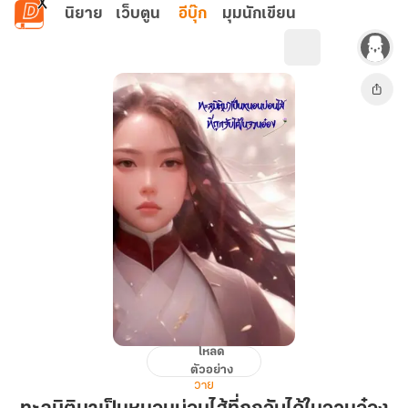
ข้ามไปยังเนื้อหาหลัก
นิยาย
เว็บตูน
อีบุ๊ก
มุมนักเขียน
โหลด
ทะลุ
ตัวอย่าง
มิติ
วาย
มา