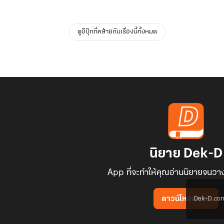
ดูอีบุ๊กที่คล้ายกับเรื่องนี้ทั้งหมด
นิยาย Dek-D
App ที่จะทำให้คุณอ่านนิยายจนวาง
Dek-D.com ใช
ดาวน์โหลดแอป