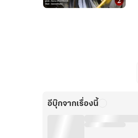
ภารกิจ
โค่น
ล้ม
สำนัก
ดัน
กลาย
เป็น
ภารกิจ
สร้าง
สำนัก
เสีย
ได้
เล่ม
อีบุ๊กจากเรื่องนี้
2