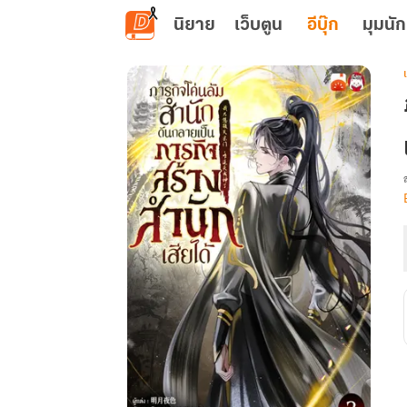
ข้ามไปยังเนื้อหาหลัก
นิยาย
เว็บตูน
อีบุ๊ก
มุมนัก
เ