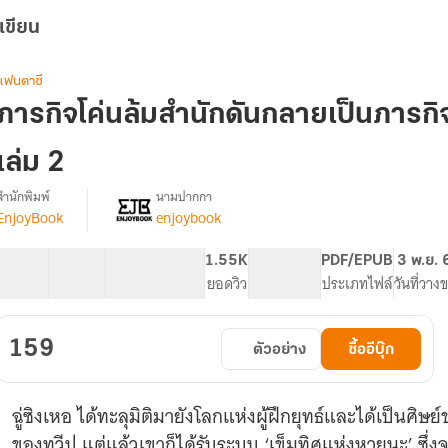
เขียน
แฟนตาซี
ภารกิจโค่นล้มสำนักดันกลายเป็นภารกิจ
เล่ม 2
สำนักพิมพ์
นามปากกา
EnjoyBook
enjoybook
รื่อง
ภารกิจ
โค่น
40 ตอน
78.65K
587
1.55K
PG ทั่วไป
PDF/EPUB
3 พ.ย. 
ล้ม
สารบัญ
จำนวนคำ
จำนวนหน้า (A5)
ยอดวิว
ระดับเนื้อหา
ประเภทไฟล์
วันที่วาง
สำนัก
ดัน
กลาย
159
ตัวอย่าง
ซื้ออีบุ๊ก
เป็น
ภารกิจ
สร้าง
ฉู่ซิงเหอ ได้ทะลุมิติมายังโลกแห่งผู้ฝึกยุทธ์และได้เป็นศิษ
สำนัก
เสีย
ของทวีป แต่แล้วเขาก็ได้รับระบบ ‘เข็มทิศแห่งหายนะ’ 