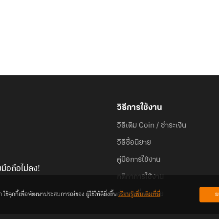
วิธีการใช้งาน
วิธีเติม Coin / ชำระเงิน
วิธีซื้อนิยาย
คู่มือการใช้งาน
มือถือไม่ลง!
กติกาการใช้งาน
้คุกกี้เพื่อพัฒนาประสบการณ์ของ ผู้ใช้ให้ดียิ่งขึ้น
เรียนรู้เพิ่มเติมที่นี่
ย
คำถามที่พบบ่อย