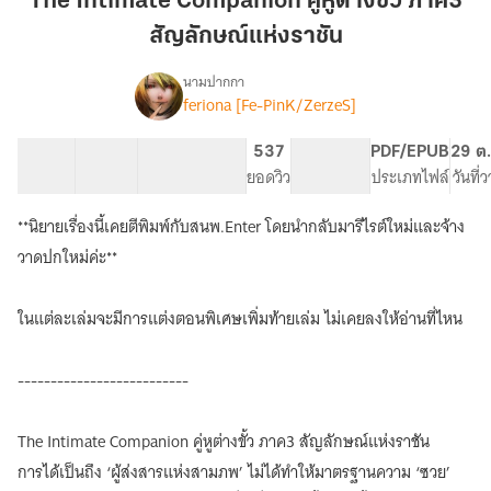
The Intimate Companion คู่หูต่างขั้ว ภาค3
คู่หู
สัญลักษณ์แห่งราชัน
ต่าง
ขั้ว
นามปากกา
ภาค3
feriona [Fe-PinK/ZerzeS]
The
เรื่อง
สัญลักษณ์
Intimate
Companion
แห่ง
45 ตอน
79.45K
332
537
PG ทั่วไป
PDF/EPUB
29 ต.
คู่หู
สารบัญ
จำนวนคำ
ราชัน
จำนวนหน้า (A5)
ยอดวิว
ระดับเนื้อหา
ประเภทไฟล์
วันที่
ต่าง
ขั้ว!
**นิยายเรื่องนี้เคยตีพิมพ์กับสนพ.Enter โดยนำกลับมารีไรต์ใหม่และจ้าง
วาดปกใหม่ค่ะ**
ในแต่ละเล่มจะมีการแต่งตอนพิเศษเพิ่มท้ายเล่ม ไม่เคยลงให้อ่านที่ไหน
--------------------------
The Intimate Companion คู่หูต่างขั้ว ภาค3 สัญลักษณ์แห่งราชัน
การได้เป็นถึง ‘ผู้ส่งสารแห่งสามภพ’ ไม่ได้ทำให้มาตรฐานความ ‘ซวย’