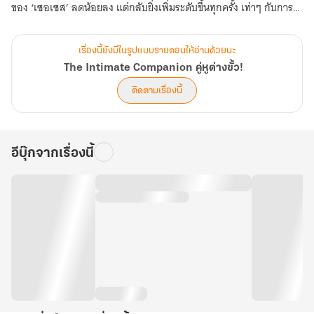
ของ ‘เซอเซส’ ลดน้อยลง แต่กลับยิ่งเพิ่มระดับขึ้นทุกครั้ง เท่าๆ กับการ
เสี่ยงตายที่ยิ่งทบทวี
เรื่องนี้ยังมีในรูปแบบรายตอนให้อ่านด้วยนะ
ครานี้ก็เช่นกัน เมื่ออยู่ๆ ก็โดนบังคับให้รับภารกิจส่งพัสดุสำคัญถึง ‘ราชา
The Intimate Companion คู่หูต่างขั้ว!
เผ่าเหยี่ยว’ ซึ่งไม่วายเกิดปัญหาให้ต้องแก้อีกจนได้ เพราะเพียงมาถึงก็ได้
ติดตามเรื่องนี้
รับฟังข่าวร้ายที่ว่าบัลลังก์เผ่าเหยี่ยวยามนั้นไร้ซึ่งราชันปกครอง และ
เขา...ผู้นำส่ง 'สัญลักษณ์แห่งราชัน' ก็ถูกบังคับเป็นผู้เฝ้ามองการคัด
เลือกราชาองค์ใหม่ตั้งแต่ต้นจนจบ
อีบุ๊กจากเรื่องนี้
ทำไมเรื่องซวยๆ ต้องเฉพาะเจาะจงเกิดขึ้นกับเขาคนเดียวเท่านั้นนะ แล้ว
ยังไม่นับ 'ฮาวิค' ตัวเต็งผู้นำคนต่อไป ที่ดูเหมือนจะมีอะไรในใจและวาง
แผนลับๆ ล่อๆ ตลอดเวลา!
หนำซ้ำ เขายังโผล่เข้าไปในถ้ำเร้นลับพร้อมคู่หูจอมกวน ‘โฟรเซน’ เป็น
เหตุให้โดนเล่นงานด้วยคำสาปที่แสนทุกข์ทรมานจนแทบเอาชีวิตไม่รอด!!