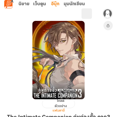
ข้ามไปยังเนื้อหาหลัก
นิยาย
เว็บตูน
อีบุ๊ก
มุมนักเขียน
โหลด
The
ตัวอย่าง
Intimate
แฟนตาซี
Companion