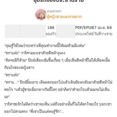
อุ้มรักของประธานร้าย
ประธาน
ร้าย
นามปากกา
ผู้หญิงสวยและรวยมาก
เรื่อง
อุ้ม
รัก
64.11K
291
186
PG ทั่วไป
PDF/EPUB
7 เม.ย. 66
ของ
จำนวนคำ
จำนวนหน้า (A5)
ยอดวิว
ระดับเนื้อหา
ประเภทไฟล์
วันที่วางขาย
ประธาน
ร้าย
“คุณรู้ใช่ไหมว่าระหว่างที่คุณทำงานนี้ให้ผมห้ามมีแฟน”
(จบ)
“ทราบค่ะ” วาริศามองเขาด้วยสีหน้างุนงง
“คิดจะมีก็ห้าม” ปัถย์เสียงเข้มขึ้นเรื่อย ๆ เมื่อเห็นสีหน้าที่ไม่ได้เดือดเนื้อ
ร้อนใจของหญิงสาว
“ทราบค่ะ”
“ทราบ...” ปัถย์ยิ้มเยาะ เดินผละออกไปแล้วเดินย้อนกลับมาด้วยสีหน้าไม่
พอใจ “แล้วผู้ชายเมื่อกลางวันนี้ใคร อย่าคิดว่าทำอะไรแล้วผมจะไม่เห็น
นะ”
วาริศาชะงักไม่คิดว่าเขาจะเห็น แต่ถึงอย่างนั้นก็ไม่ได้ตกใจอะไร บอกเขา
ออกไปตามตรง “พี่เขาเป็นแค่คนรู้จัก”