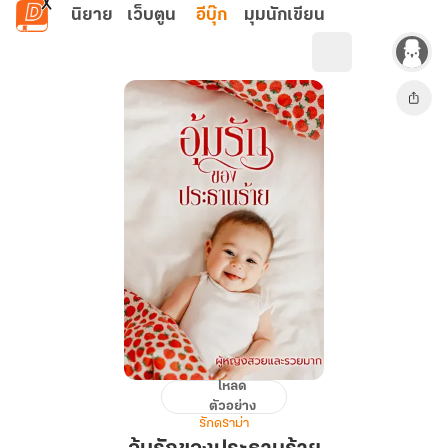
ข้ามไปยังเนื้อหาหลัก
นิยาย
เว็บตูน
อีบุ๊ก
มุมนักเขียน
โหลด
อุ้ม
ตัวอย่าง
รัก
รักดราม่า
ของ