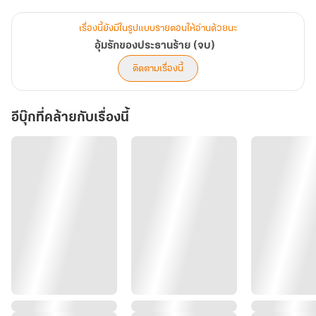
“รู้จักลึกขนาดไหน ลึกเท่าที่ผมรู้จักคุณหรือเปล่า” ปัถย์กระชากหญิงสาว
เข้ามาในอ้อมแขน
เรื่องนี้ยังมีในรูปแบบรายตอนให้อ่านด้วยนะ
“เรารู้จักกันตั้งแต่สมัยเรียนมหาลัย...” วาริศาพยายามแก้ต่างให้ตัวเอง
อุ้มรักของประธานร้าย (จบ)
แต่เหมือนเขาไม่ค่อยอยากจะฟัง ยังคงพยายามยัดเยียดความเชื่อของตัว
ติดตามเรื่องนี้
เองให้กับเธอ
“ถ้าจะกลับไปคืนดีก็ขอให้ทำงานนี้ให้จบก่อน จากนี้คุณจะไปไหนกับ
อีบุ๊กที่คล้ายกับเรื่องนี้
ผู้ชายเป็นร้อยเป็นพันคนมันก็เรื่องของคุณ ไม่ใช่ไปทั้งที่ยังมีภาระหน้าที่
อยู่ ถ้ายังมั่วกันไม่เลิก มันจะไม่มีที่ยืนในที่แห่งนี้” พูดจบก็ผลักหญิงสาว
ออกห่างราวกับรังเกียจ
“เราสองคนไม่ได้เป็นอย่างที่คุณกล่าวหาเลยสักนิด พี่เขามีภรรยาและลูก
น่ารักที่ต้องดูแล อย่าดึงเขาเข้ามายุ่งเกี่ยวด้วยเลยค่ะ ซีรู้ว่าตอนนี้ตัวเอง
กำลังทำอะไรอยู่และควรวางตัวยังไง ขอให้คุณสบายใจได้เถอะค่ะ” วาริ
ศาตอบกลับด้วยความน้อยเนื้อต่ำใจ เพียงแค่นี้ก็รู้แล้วว่าในสายตาของ
เขาเธอมีค่าแค่ไหน อย่าไปถลำลึกอย่างที่ฉันทวิชญ์ได้เตือนเอาไว้
“ถ้ารู้ก็ดี”