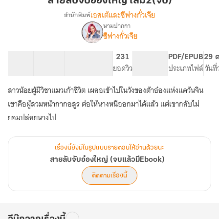
สายลับจับอ๋องใหญ่ เล่ม2(จบ)
ใหญ่
เอสเต้และซีฟางกั๋วเจีย
สำนักพิมพ์
เล่ม2(จบ)
นามปากกา
เรื่อง
ซีฟางกั๋วเจีย
สายลับ
จับ
อ๋อง
96 ตอน
145.75K
971
231
PG ทั่วไป
PDF/EPUB
29 ต
ใหญ่
สารบัญ
จำนวนคำ
จำนวนหน้า (A5)
ยอดวิว
ระดับเนื้อหา
ประเภทไฟล์
วันที
(จบ
แล้ว
สาวน้อยผู้มีวิชาแมวเก้าชีวิต เผลอเข้าไปในวังของต้าอ๋องแห่งแคว้นจิน
มีEbook)
เขาคือผู้สวมหน้ากากอสูร ต่อให้นางหนีออกมาได้แล้ว แต่เขากลับไม่
ยอมปล่อยนางไป
เรื่องนี้ยังมีในรูปแบบรายตอนให้อ่านด้วยนะ
สายลับจับอ๋องใหญ่ (จบแล้วมีEbook)
ติดตามเรื่องนี้