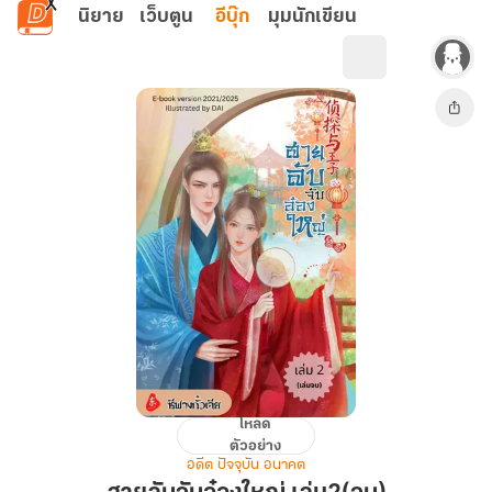
ข้ามไปยังเนื้อหาหลัก
นิยาย
เว็บตูน
อีบุ๊ก
มุมนักเขียน
โหลด
สายลับ
ตัวอย่าง
จับ
อดีต ปัจจุบัน อนาคต
อ๋อง