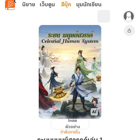
ข้ามไปยังเนื้อหาหลัก
นิยาย
เว็บตูน
อีบุ๊ก
มุมนักเขียน
โหลด
ระบบ
ตัวอย่าง
มนุษย์
กำลังภายใน
สวรรค์