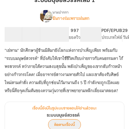
ระบบมนุษย์สวรรค์เล่ม 1
เล่ม
1
นามปากกา
ฉันกางร่มเพราะฝนตก
เรื่อง
ระบบ
มนุษย์
102 ตอน
206.52K
1.15K
997
PG ทั่วไป
PDF/EPUB
29 
สวรรค์
สารบัญ
จำนวนคำ
จำนวนหน้า (A5)
ยอดวิว
ระดับเนื้อหา
ประเภทไฟล์
วัน
"เย่หาน" นักศึกษาผู้ข้ามมิติมายังโลกแห่งการบำเพ็ญเพียร พร้อมกับ
"ระบบมนุษย์สวรรค์" ที่บังคับให้เขาใช้ชีวิตเรียบง่ายราวกับคนธรรมดา ไร้
พรสวรรค์ ทว่าภายใต้ความสงบสุขนั้น พลังบำเพ็ญของเขากลับก้าวหน้า
อย่างก้าวกระโดด! เมื่ออาจารย์สาวงามหายตัวไป และเขาต้องรับศิษย์
ใหม่ตามคำสั่ง ความลับที่ถูกซ่อนไว้มานานถึง 5 ปี กำลังจะถูกเปิดเผย
หรือนี่คือจุดเริ่มต้นของความวุ่นวายที่เขาพยายามหลีกเลี่ยงมาตลอด?
เรื่องนี้ยังมีในรูปแบบรายตอนให้อ่านด้วยนะ
ระบบมนุษย์สวรรค์
ติดตามเรื่องนี้