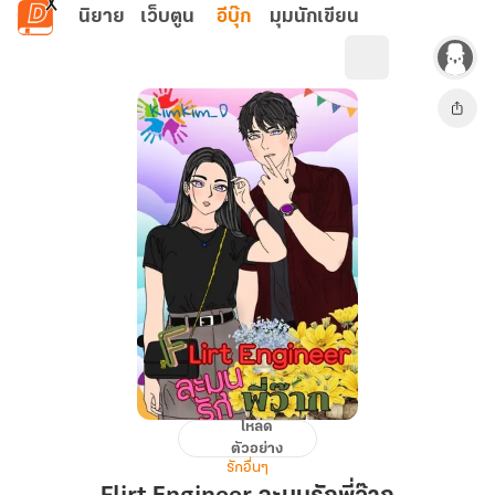
ข้ามไปยังเนื้อหาหลัก
นิยาย
เว็บตูน
อีบุ๊ก
มุมนักเขียน
โหลด
Flirt
ตัวอย่าง
Engineer
รักอื่นๆ
ละมุน