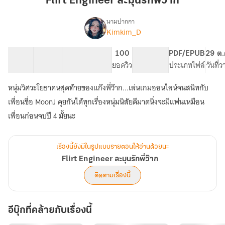
Flirt Engineer ละมุนรักพี่ว๊าก
รัก
พี่
นามปากกา
Kimkim_D
Flirt
ว๊าก
เรื่อง
Engineer
ละมุน
17 ตอน
25.39K
148
100
PG ทั่วไป
PDF/EPUB
29 ต.
รัก
สารบัญ
จำนวนคำ
จำนวนหน้า (A5)
ยอดวิว
ระดับเนื้อหา
ประเภทไฟล์
วันที่
พี่
ว๊าก
หนุ่มวิศวะโยธาคนสุดท้ายของแก๊งพี่ว๊าก...เล่นเกมออนไลน์จนสนิทกับ
เพื่อนชื่อ MoonJ คุยกันได้ทุกเรื่องหนุ่มนิสัยดีมาดนิ่งจะมีแฟนเหมือน
เพื่อนก่อนจบปี 4 มั้ยนะ
เรื่องนี้ยังมีในรูปแบบรายตอนให้อ่านด้วยนะ
Flirt Engineer ละมุนรักพี่ว๊าก
ติดตามเรื่องนี้
อีบุ๊กที่คล้ายกับเรื่องนี้