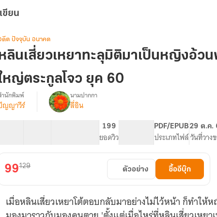
เขียน
อดีต ปัจจุบัน อนาคต
หลินเสี่ยวเหยาทะลุมิติมาเป็นหญิงอ้
ใหญ่ตระกูลโจว ยุค 60
สำนักพิมพ์
นามปากกา
ปัญญาวีร์
ลี่อิน
[มีE-
รื่อง
book]หลิน
เสี่ยว
43 ตอน
56.69K
494
199
PG ทั่วไป
PDF/EPUB
29 ต.ค.
เหยา
สารบัญ
จำนวนคำ
จำนวนหน้า (A5)
ยอดวิว
ระดับเนื้อหา
ประเภทไฟล์
วันที่วาง
ทะลุ
มิติ
มา
129
99
ตัวอย่าง
ซื้ออีบุ๊ก
เป็น
หญิง
อ้วน
เมื่อหลินเสี่ยวเหยาโต้ตอบกลับมาอย่างไม่ไว้หน้า ก็ทำให้
พลิก
ชะตา
มองมาราวกับมองคนตาย 'ตั้งแต่เมื่อไหร่ที่หลินเสี่ยวเหยา