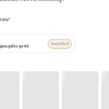
อีกคน”
ติดตามเรื่องนี้
ญ่ตระกูลโจว ยุค 60