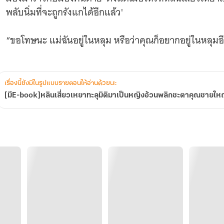
คุณชาย
พลับนิ่มที่จะถูกรังแกได้อีกแล้ว'
ใหญ่
ตระ
กูล
“ขอโทษนะ แม่ฉันอยู่ในหลุม หรือว่าคุณก็อยากอยู่ในหลุม
โจว
ยุค
60
เรื่องนี้ยังมีในรูปแบบรายตอนให้อ่านด้วยนะ
[มีE-book]หลินเสี่ยวเหยาทะลุมิติมาเป็นหญิงอ้วนพลิกชะตาคุณชายให