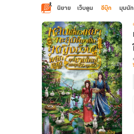
ข้ามไปยังเนื้อหาหลัก
นิยาย
เว็บตูน
อีบุ๊ก
มุมนัก
เ