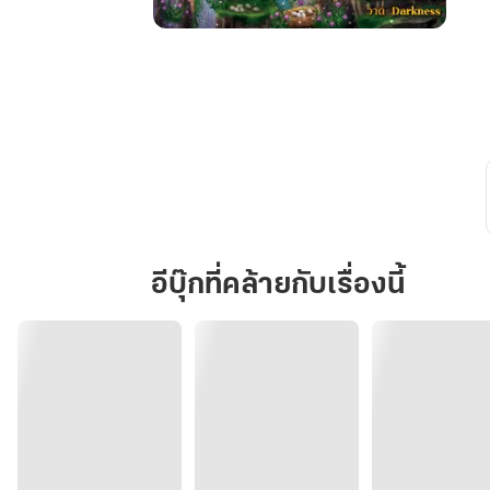
หลิน
เสี่ยว
เหยา
ทะลุ
มิติ
มา
เป็น
หญิง
อ้วน
พลิก
อีบุ๊กที่คล้ายกับเรื่องนี้
ชะตา
คุณชาย
ใหญ่
ตระ
กูล
โจว
ยุค
60