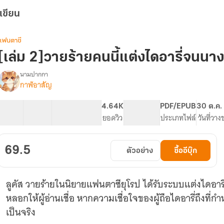
เขียน
แฟนตาซี
[เล่ม 2]วายร้ายคนนี้แต่งไดอารี่จนนา
นามปากกา
กาฬอาสัญ
รื่อง
วาย
ร้าย
18 ตอน
30.61K
194
4.64K
PG ทั่วไป
PDF/EPUB
30 ต.ค.
คน
สารบัญ
จำนวนคำ
จำนวนหน้า (A5)
ยอดวิว
ระดับเนื้อหา
ประเภทไฟล์
วันที่วาง
ี้
แต่ง
ไดอารี่
69.5
ตัวอย่าง
ซื้ออีบุ๊ก
จน
นางเอก
น้ำตา
ลูคัส วายร้ายในนิยายแฟนตาซียุโรป ได้รับระบบแต่งไดอารี่
ไหล
หลอกให้ผู้อ่านเชื่อ หากความเชื่อใจของผู้ถือไดอารี่ถึงที่ก
เป็นจริง