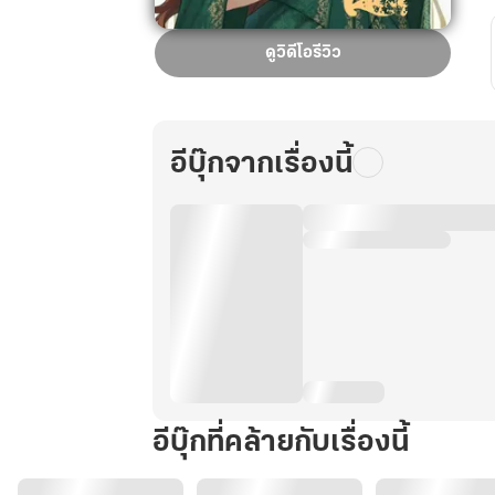
[เล่ม
ดูวิดีโอรีวิว
2]วาย
ร้าย
คน
นี้
อีบุ๊กจากเรื่องนี้
แต่ง
ไดอารี่
จน
นางเอก
น้ำตา
ไหล
อีบุ๊กที่คล้ายกับเรื่องนี้