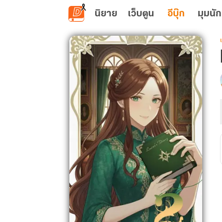
ข้ามไปยังเนื้อหาหลัก
นิยาย
เว็บตูน
อีบุ๊ก
มุมนัก
เ
น