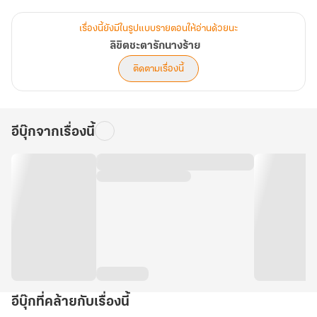
หัวใจ
การกลับมาครั้งนี้ เยี่ยนอันซือตัดสินใจเปลี่ยนแปลงตัวเอง นางจะใช้สติ
เรื่องนี้ยังมีในรูปแบบรายตอนให้อ่านด้วยนะ
ปัญญาและความเมตตาที่ไม่เคยมีในชาติก่อนเพื่อเอาชีวิตรอด ปกป้อง
ลิขิตชะตารักนางร้าย
คนที่รัก ชดใช้กรรมเก่า และค่อยๆ เปลี่ยนสายตาที่เคยเย็นชาของเขาให้
ติดตามเรื่องนี้
กลายเป็นความอบอุ่นที่มีเพียงนางเท่านั้น
สงครามรักครั้งใหม่ได้เริ่มขึ้นแล้ว เดิมพันคือหัวใจและชีวิต
อีบุ๊กจากเรื่องนี้
อีบุ๊กที่คล้ายกับเรื่องนี้