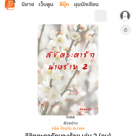
ข้ามไปยังเนื้อหาหลัก
นิยาย
เว็บตูน
อีบุ๊ก
มุมนักเขียน
โหลด
ลิขิต
ตัวอย่าง
ชะตา
อดีต ปัจจุบัน อนาคต
รัก