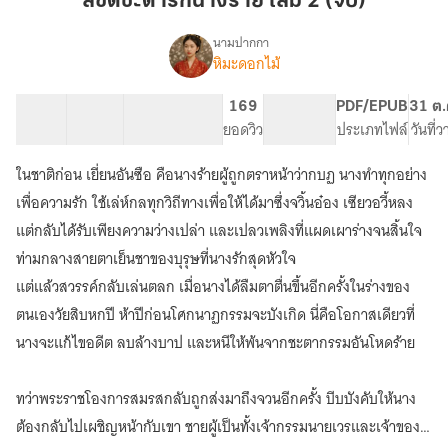
ลิขิตชะตารักนางร้าย เล่ม 2 (จบ)
นาง
ร้าย
นามปากกา
หิมะดอกไม้
เรื่อง
เล่ม
ลิขิต
2
ชะตา
21 ตอน
23.12K
121
169
PG ทั่วไป
PDF/EPUB
31 ต.
(จบ)
รัก
สารบัญ
จำนวนคำ
จำนวนหน้า (A5)
ยอดวิว
ระดับเนื้อหา
ประเภทไฟล์
วันที่
นาง
ร้าย
ในชาติก่อน เยี่ยนอันซือ คือนางร้ายผู้ถูกตราหน้าว่ากบฏ นางทำทุกอย่าง
เพื่อความรัก ใช้เล่ห์กลทุกวิถีทางเพื่อให้ได้มาซึ่งจวิ้นอ๋อง เซียวอวี้หลง
แต่กลับได้รับเพียงความว่างเปล่า และเปลวเพลิงที่แผดเผาร่างจนสิ้นใจ
ท่ามกลางสายตาเย็นชาของบุรุษที่นางรักสุดหัวใจ
แต่แล้วสวรรค์กลับเล่นตลก เมื่อนางได้ลืมตาตื่นขึ้นอีกครั้งในร่างของ
ตนเองวัยสิบหกปี ห้าปีก่อนโศกนาฏกรรมจะบังเกิด นี่คือโอกาสเดียวที่
นางจะแก้ไขอดีต ลบล้างบาป และหนีให้พ้นจากชะตากรรมอันโหดร้าย
ทว่าพระราชโองการสมรสกลับถูกส่งมาถึงจวนอีกครั้ง บีบบังคับให้นาง
ต้องกลับไปเผชิญหน้ากับเขา ชายผู้เป็นทั้งเจ้ากรรมนายเวรและเจ้าของ