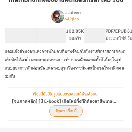
เกิดใหม่ทั้งทีก็ต้องอาชีพเกษตรกรสิ! เล่ม 106
ก็
ต้อง
นามปากกา
๐Algiz๐
[จบ
อาชีพ
เรื่อง
ภาค
เกษตรกร
หลัก]
26 ตอน
83.9K
152
102.85K
PG ทั่วไป
PDF/EPUB
31
สิ!
[มี
สารบัญ
จำนวนคำ
จำนวนหน้า (A5)
ยอดวิว
ระดับเนื้อหา
ประเภทไฟล์
วั
เล่ม
E-
106
book]
และแล้วช่วงเวลาแห่งการพักผ่อนที่มาพร้อมกันกับงานพักราชการของอ
เกิด
เล็กซิสได้มาถึงผลตอบแทนของการทำงานหนักตลอดทั้งปีได้มาในรูป
ใหม่
ทั้งที
แบบของการพักผ่อนอันแสนสงบสุข เรื่องราวนั้นจะเป็นเช่นไรมาติดตาม
ก็
ชมกัน
ต้อง
อาชีพ
เกษตรกร
สิ!
เรื่องนี้ยังมีในรูปแบบรายตอนให้อ่านด้วยนะ
[เริ่ม
[จบภาคหลัก] [มี E-book] เกิดใหม่ทั้งทีก็ต้องอาชีพเกษตรกรสิ! [เริ่ม Spin Off!]
Spin
ติดตามเรื่องนี้
Off!]