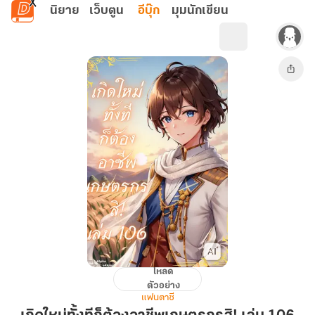
ข้ามไปยังเนื้อหาหลัก
นิยาย
เว็บตูน
อีบุ๊ก
มุมนักเขียน
โหลด
เกิด
ตัวอย่าง
ใหม่
แฟนตาซี
ทั้งที