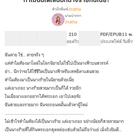
ทำไมฉันได้เล่นบทนางร้ายกันเนี่ย?
เล่น
Jiratha
สำนักพิมพ์
บท
นามปากกา
เรื่อง
นาง
๋Jiratha
ทำไม
ร้า
ฉัน
ยกันเนี่ย?
ได้
43 ตอน
64.98K
320
210
PG ทั่วไป
PDF/EPUB
11 พ.
เล่น
สารบัญ
จำนวนคำ
จำนวนหน้า (A5)
ยอดวิว
ระดับเนื้อหา
ประเภทไฟล์
วันที่
บท
นาง
ฉันตาย ใช่… ตายจริง ๆ
ร้า
แต่ทำไมต้องมาโผล่ในโลกนิยายไม่ใช่ไปเป็นนางฟ้าบนสวรรค์
ยกันเนี่ย?
为
อ่า… นึกว่าจะได้ใช้ชีวิตเป็นนางฟ้าหรือเทพธิดาแสนสวย
什
ทำไมต้องมาเป็นนางร้ายในนิยายด้วยเนี่ย
么
แต่เอาเถอะ นางร้ายสวยมากเป็นก็ได้ รวยอีก
我
演
ในเมื่อนางเอกอยากได้พระเอก เอาไปเลยจ้ะ
女
ฉันสวยและรวยมาก ฉันจะถอนหมั้นแล้วหาผู้ใหม่
反
派
……………………………………………………………………..
的
ไม่เข้าใจทำไมต้องได้เป็นนางร้าย แต่เอาเถอะ อย่างน้อยก็สวยรวยมาก
戏
เป็นนางร้ายที่ได้กินพระเอกสุดหล่อแซ่บด้วยไม่ถือว่าแย่ เมิ่งถิงยินดี
剧