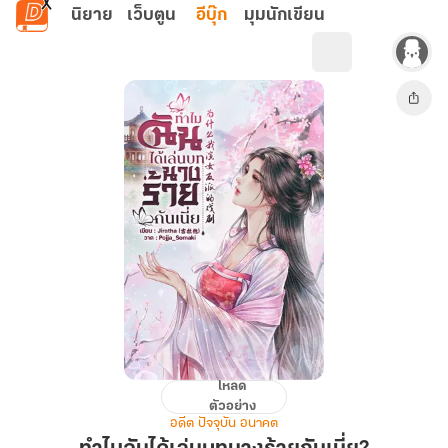
ข้ามไปยังเนื้อหาหลัก
นิยาย
เว็บตูน
อีบุ๊ก
มุมนักเขียน
โหลด
ทำไม
ตัวอย่าง
ฉัน
อดีต ปัจจุบัน อนาคต
ได้