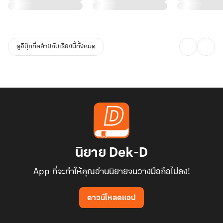
เท่าที่จำได้ในนิยายนางร้ายรวยมาก ทั้งสวยทั้งรวย ถ้าพระเอกไม่เอาคนที่
ดีพร้อมอย่างนาง
นางก็พร้อมหาผัวใหม่
ดูอีบุ๊กที่คล้ายกับเรื่องนี้ทั้งหมด
…………………………………….
แจ้งการซื้อ ios หรือ Android
- อ่านตัวอย่างก่อนซื้อนะคะ ถ้าอยากอ่านตัวอย่างถึงบทที่ 10 อ่านได้ที่
แอปรี๊ดหรือเด็กดีค่ะ
- นิยายเรื่องนี้เล่มเดียวจบ
- สำหรับคนที่ใช้ ios แนะนำซื้อผ่านเว็บแล้วกลับมาอ่านที่แอปจะได้ราคา
ที่ต่ำกว่าค่ะ
นิยาย Dek-D
App ที่จะทำให้คุณอ่านนิยายจนวางมือถือไม่ลง!
ดาวน์โหลดแอป