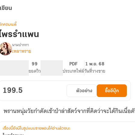
เขียน
รักคอมเมดี้
ไพรรำแพน
นามปากกา
เพลาพราย
รื่อง
ไพร
รำแพน
538
99
PG ทั่วไป
PDF
1 พ.ย. 68
จำนวนหน้า (A5)
ยอดวิว
ระดับเนื้อหา
ประเภทไฟล์
วันที่วางขาย
199.5
ตัวอย่าง
ซื้ออีบุ๊ก
พรานหนุ่มวัยกำดัดเข้าป่าล่าสัตว์จากที่คิดว่าจะได้กินเนื้
เรื่องนี้ยังมีในรูปแบบรายตอนให้อ่านด้วยนะ