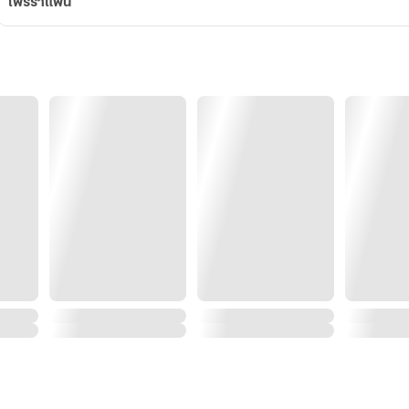
ไพรรำแพน