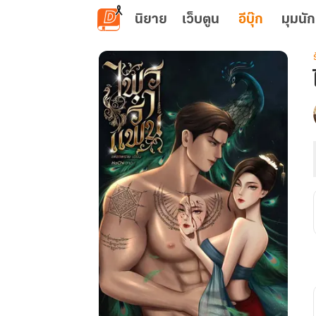
ข้ามไปยังเนื้อหาหลัก
นิยาย
เว็บตูน
อีบุ๊ก
มุมนัก
เ