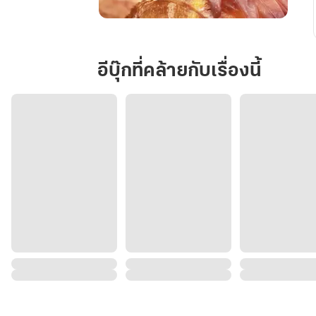
บำเรอ
รัก
นาย
อีบุ๊กที่คล้ายกับเรื่องนี้
หัว