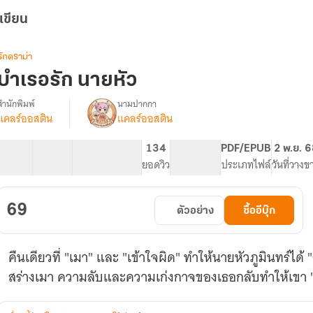
เขียน
รักดราม่า
บำเรอรัก นายหัว
สำนักพิมพ์
นามปากกา
แคลร์ออสติน
แคลร์ออสติน
รื่อง
บำเรอ
รัก
21 ตอน
20.75K
129
134
PG ทั่วไป
PDF/EPUB
2 พ.ย. 6
นาย
สารบัญ
จำนวนคำ
จำนวนหน้า (A5)
ยอดวิว
ระดับเนื้อหา
ประเภทไฟล์
วันที่วางข
หัว
(อ่าน
ฟรี)
69
ตัวอย่าง
ซื้ออีบุ๊ก
คืนเดียวที่ "เมา" และ "เข้าใจผิด" ทำให้นายหัวภูมินทร์ได้ 
สร่างเมา ความลับและความเก่งกาจของเธอกลับทำให้เขา "คลั