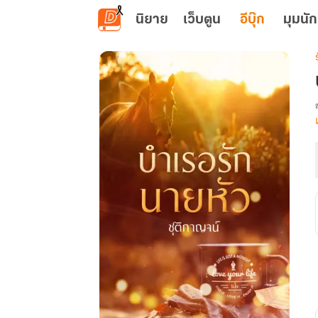
ข้ามไปยังเนื้อหาหลัก
นิยาย
เว็บตูน
อีบุ๊ก
มุมนัก
เ