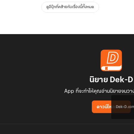
ดูอีบุ๊กที่คล้ายกับเรื่องนี้ทั้งหมด
นิยาย Dek-D
App ที่จะทำให้คุณอ่านนิยายจนวาง
Dek-D.com ใช
ดาวน์โหลดแอป