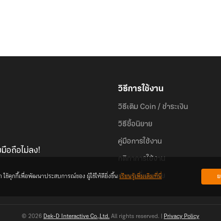
วิธีการใช้งาน
วิธีเติม Coin / ชำระเงิน
วิธีซื้อนิยาย
คู่มือการใช้งาน
มือถือไม่ลง!
กติกาการใช้งาน
้คุกกี้เพื่อพัฒนาประสบการณ์ของ ผู้ใช้ให้ดียิ่งขึ้น
เรียนรู้เพิ่มเติมที่นี่
ย
คำถามที่พบบ่อย
© 2026
Dek-D Interactive Co.,Ltd.
All rights reserved. |
Privacy Policy