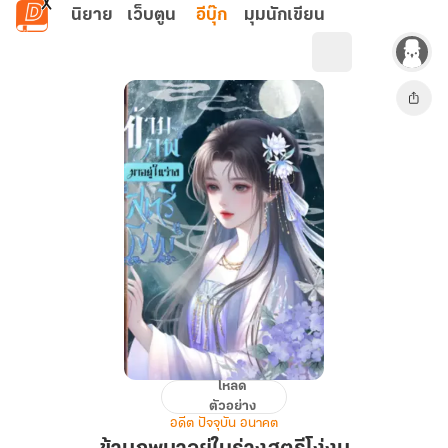
ข้ามไปยังเนื้อหาหลัก
นิยาย
เว็บตูน
อีบุ๊ก
มุมนักเขียน
โหลด
ข้าม
ตัวอย่าง
ภพ
อดีต ปัจจุบัน อนาคต
มา