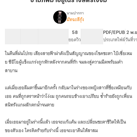
ข้ามภพมาอยู่ในร่างสตรีโง่งม
อยู่
ใน
นามปากกา
มัทฉะสีรุ้ง
เรื่อง
ร่าง
ข้าม
สตรี
ภพ
20 ตอน
29.22K
163
58
PG ทั่วไป
PDF/EPUB
2 พ.ย
โง่
มา
สารบัญ
จำนวนคำ
จำนวนหน้า (A5)
ยอดวิว
ระดับเนื้อหา
ประเภทไฟล์
วันที่
งม
อยู่
ใน
ในคืนที่ฝนโปรย เสียงสายฟ้าผ่าดังเป็นสัญญาณของโชคชะตา ไป๋เซี่ยเหม
ร่าง
สตรี
ย ซีอีโอผู้แข็งแกร่งถูกหักหลังจากคนที่รัก จมลงสู่ความมืดพร้อมคำ
โง่
สาบาน
งม
แต่เมื่อเธอลืมตาขึ้นมาอีกครั้ง กลับมาในร่างของหญิงสาวที่ชื่อเหมือนกับ
เธอ คนที่ถูกตราหน้าว่าโง่งม ถูกคนรอบข้างเอาเปรียบ ซ้ำร้ายยังถูกเพื่อน
สนิทรังแกผลักตกน้ำจนตาย
เมื่อเธอมาอยู่ในร่างนี้แล้ว เธอจะแก้แค้น และเปลี่ยนชะตาชีวิตให้เป็น
ของตัวเอง ใครคิดร้ายกับร่างนี้ เธอจะเอาคืนให้สาสม