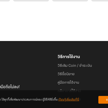
วิธีการใช้งาน
วิธีเติม Coin / ชำระเงิน
วิธีซื้อนิยาย
คู่มือการใช้งาน
มือถือไม่ลง!
กติกาการใช้งาน
้คุกกี้เพื่อพัฒนาประสบการณ์ของ ผู้ใช้ให้ดียิ่งขึ้น
เรียนรู้เพิ่มเติมที่นี่
ย
คำถามที่พบบ่อย