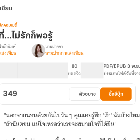
เขียน
รักคอมเมดี้
ที่...ไม่รักก็พอรู้
สำนักพิมพ์
นามปากกา
แสงเทียน
นามปากกาแสงเทียน
รื่อง
ี่...ไม่
รัก
125 ตอน
182.04K
959
80
PG ทั่วไป
PDF/EPUB
3 พ.ย
ก็
สารบัญ
จำนวนคำ
จำนวนหน้า (A5)
ยอดวิว
ระดับเนื้อหา
ประเภทไฟล์
วันที่ว
พอ
ู้
349
ตัวอย่าง
ซื้ออีบุ๊ก
"นอกจากนอนด้วยกันไปวัน ๆ คุณเคยรู้สึก 'รัก' ฉันบ้างไหม
"ถ้าฉันตอบ แน่ใจเหรอว่าเธอจะสบายใจที่ได้ยิน"