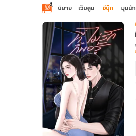
ข้ามไปยังเนื้อหาหลัก
นิยาย
เว็บตูน
อีบุ๊ก
มุมนัก
เ
ท
ร