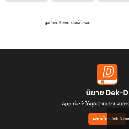
ดูอีบุ๊กที่คล้ายกับเรื่องนี้ทั้งหมด
นิยาย Dek-D
App ที่จะทำให้คุณอ่านนิยายจนวาง
Dek-D.com ใช
ดาวน์โหลดแอป