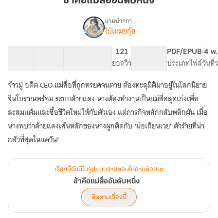
ข้าคือแม่สื่ออันดับหนึ่ง
สื่อ
อันดับ
นามปากกา
ไป๋เหมยกุ้ย
เรื่อง
หนึ่ง
ข้า
คือ
53 ตอน
155.12K
925
121
PG ทั่วไป
PDF/EPUB
4 พ.
แม่
สารบัญ
จำนวนคำ
จำนวนหน้า (A5)
ยอดวิว
ระดับเนื้อหา
ประเภทไฟล์
วันที
สื่อ
อันดับ
จ้าวมู่ อดีต CEO แม่สื่อที่ถูกทรยศจนตาย ต้องทะลุมิติมาอยู่ในโลกนิยาย
หนึ่ง
จีนโบราณพร้อม ระบบด้ายแดง นางต้องทำงานเป็นแม่สื่อสุดเก่งเพื่อ
สะสมแต้มและซื้อชีวิตใหม่ให้กับตัวเอง แต่ภารกิจหลักกลับพลิกผัน เมื่อ
นางพบว่าด้ายแดงเส้นหลักของนางผูกติดกับ ‘ม่อเถียนเวย’ ตัวร้ายที่น่า
กลัวที่สุดในแคว้น!
เรื่องนี้ยังมีในรูปแบบรายตอนให้อ่านด้วยนะ
ข้าคือแม่สื่ออันดับหนึ่ง
ติดตามเรื่องนี้