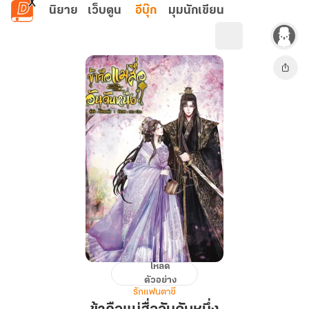
ข้ามไปยังเนื้อหาหลัก
นิยาย
เว็บตูน
อีบุ๊ก
มุมนักเขียน
โหลด
ข้า
ตัวอย่าง
คือ
รักแฟนตาซี
แม่