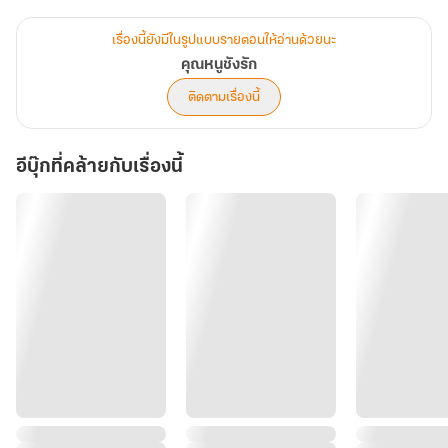
???? "อยากได้อีกนัดไหมล่ะ? คราวนี้ฉันรับรองว่ามันจะเจาะเข้ากลาง
กระบาลของคุณเป๊ะ ๆ แน่นอน"
เรื่องนี้ยังมีในรูปแบบรายตอนให้อ่านด้วยนะ
คุณหนูชังรัก
ติดตามเรื่องนี้
อีบุ๊กที่คล้ายกับเรื่องนี้