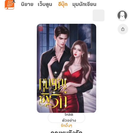
ข้ามไปยังเนื้อหาหลัก
นิยาย
เว็บตูน
อีบุ๊ก
มุมนักเขียน
โหลด
คุณ
ตัวอย่าง
หนู
รักอื่นๆ
ชัง