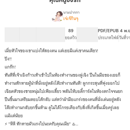
คุณหนูชังรัก
รัก
นามปากกา
เจ่เจ้กินจุ
เรื่อง
คุณ
หนู
15 ตอน
14.91K
77
89
PG ทั่วไป
PDF/EPUB
4 พ.
ชัง
สารบัญ
จำนวนคำ
จำนวนหน้า (A5)
ยอดวิว
ระดับเนื้อหา
ประเภทไฟล์
วันที่
รัก
เมื่อหัวใจของเขาแบ่งให้สองคน แต่เธอมีแค่เขาคนเดียว!
ปัง!!
แกร๊ก!
ทันทีที่เจ้าเอิงก้าวเท้าเข้าไปในห้องทำงานของลู่เฉิง ปืนในมือของเธอก็
ทำงานทักทายผู้นำที่นั่งอยู่หลังโต๊ะทำงานทันที! ลูกกระสุนที่พุ่งออกไป
เฉียดหัวของชายหนุ่มไปเพียงเสี้ยว พลันให้บอดี้การ์ดในห้องตกใจจนยก
ปืนขึ้นมาเตรียมตอบโต้กลับ แต่ทว่าฝ่ามือแกร่งของคนที่นั่งเด่นอยู่หลัง
โต๊ะทำงานกลับยกขึ้นห้าม ดูไม่ได้โกรธเคืองกับสิ่งที่เกิดขึ้นเมื่อครู่เลย
แม้แต่น้อย
⚡ "หึหึ ทักทายผัวแรงไปนะครับคุณเมีย" ♨️