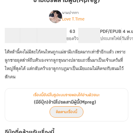
ข้ามิโปรดสามีผู้นี้(Mpreg)
สามี
ผู้
นามปากกา
Love T.Time
(มี
นี้(Mpreg)
เรื่อง
อี
บุ๊ก)ข้า
42 ตอน
63.01K
236
63
PG ทั่วไป
PDF/EPUB
4 พ.
มิ
สารบัญ
จำนวนคำ
จำนวนหน้า (A5)
ยอดวิว
ระดับเนื้อหา
ประเภทไฟล์
วันที่
โปรด
สามี
ใต้หล้านี้คงไม่มีสะใภ้คนไหนถูกแม่สามีเกลียดมากเท่าข้าอีกแล้ว เพราะ
ผู้
ลูกชายอุตส่าห์ถีบตัวเองจากลูกขุนนางปลายแถวขึ้นมาเป็นเจ้าแคว้นที่
นี้(Mpreg)
ใหญ่ที่สุดได้ แต่กลับคว้าเอาลูกกบฏมาเป็นเมียแถมไม่คิดจะรับสนมไว้
สักคน
เรื่องนี้ยังมีในรูปแบบรายตอนให้อ่านด้วยนะ
(มีอีบุ๊ก)ข้ามิโปรดสามีผู้นี้(Mpreg)
ติดตามเรื่องนี้
อีบุ๊กที่คล้ายกับเรื่องนี้