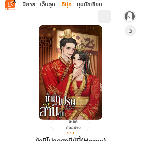
ข้ามไปยังเนื้อหาหลัก
นิยาย
เว็บตูน
อีบุ๊ก
มุมนักเขียน
โหลด
ข้า
ตัวอย่าง
มิ
วาย
โปรด