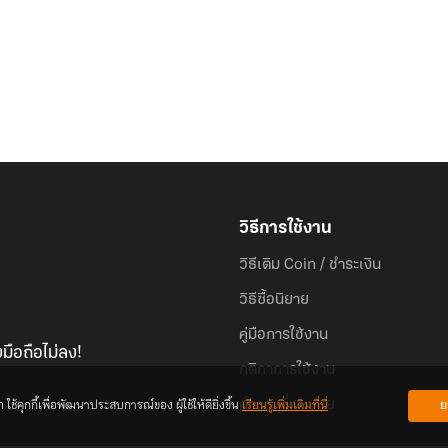
วิธีการใช้งาน
วิธีเติม Coin / ชำระเงิน
วิธีซื้อนิยาย
คู่มือการใช้งาน
มือถือไม่ลง!
กติกาการใช้งาน
้คุกกี้เพื่อพัฒนาประสบการณ์ของ ผู้ใช้ให้ดียิ่งขึ้น
เรียนรู้เพิ่มเติมที่นี่
ย
คำถามที่พบบ่อย