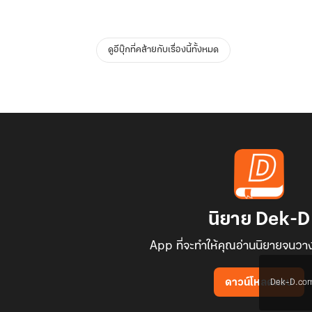
ดูอีบุ๊กที่คล้ายกับเรื่องนี้ทั้งหมด
นิยาย Dek-D
App ที่จะทำให้คุณอ่านนิยายจนวาง
Dek-D.com ใช
ดาวน์โหลดแอป