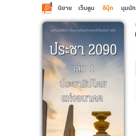
ข้ามไปยังเนื้อหาหลัก
นิยาย
เว็บตูน
อีบุ๊ก
มุมนัก
เ
: