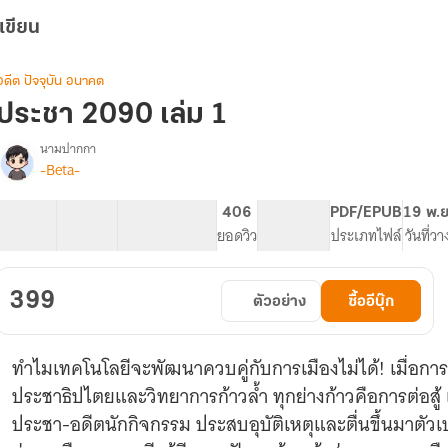
เขียน
อดีต ปัจจุบัน อนาคต
ประชา 2090 เล่ม 1
นามปากกา
-Beta-
รื่อง
ประชา
162 ตอน
225.77K
582
406
PG ทั่วไป
PDF/EPUB
19 พ.ย
2090
สารบัญ
จำนวนคำ
จำนวนหน้า (A5)
ยอดวิว
ระดับเนื้อหา
ประเภทไฟล์
วันที่ว
399
ตัวอย่าง
ซื้ออีบุ๊ก
ทำไมเทคโนโลยีจะพัฒนาควบคู่กับการเมืองไม่ได้! เมื่อการ
ประชาธิปไตยและวิทยาการก้าวล้ำ ทุกย่างก้าวคือการต่อสู้
ประชา-อดีตนักกิจกรรม ประสบอุบัติเหตุและตื่นขึ้นมาตั