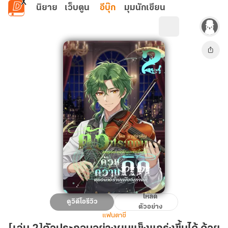
ข้ามไปยังเนื้อหาหลัก
นิยาย
เว็บตูน
อีบุ๊ก
มุมนักเขียน
โหลด
[เล่ม
ดูวิดีโอรีวิว
ตัวอย่าง
2]ตัวประกอบ
แฟนตาซี
อย่าง