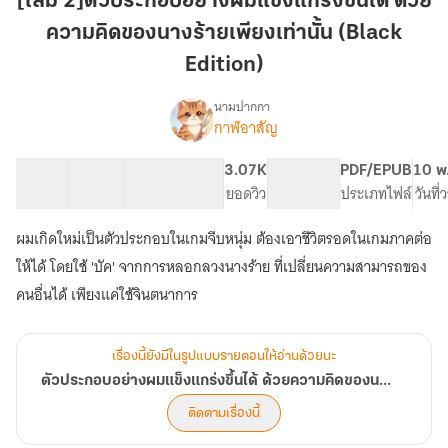
[เล่ม 2]ตัวประกอบอย่างผมแข็งแกร่งขึ้นได้ ด้วย
ผม
ความคิดของนางร้ายเพียงเท่านั้น (Black
แข็งแกร่ง
ขึ้น
Edition)
ได้
นามปากกา
ด้วย
กาฬอาสัญ
เรื่อง
ความ
ตัวประกอบ
คิด
อย่าง
25 ตอน
33.92K
231
3.07K
PG ทั่วไป
PDF/EPUB
10 พ
ผม
ของ
สารบัญ
จำนวนคำ
จำนวนหน้า (A5)
ยอดวิว
ระดับเนื้อหา
ประเภทไฟล์
วันที
แข็งแกร่ง
นาง
ขึ้น
ร้าย
ผมเกิดใหม่เป็นตัวประกอบในเกมจีบหนุ่ม ต้องเอาชีวิตรอดในเกมภาคต่อ
ได้
เพียง
ด้วย
ให้ได้ โดยใช้ 'บัค' จากการหลอกลวงนางร้าย ที่เปลี่ยนความสามารถของ
เท่านั้น
ความ
คนอื่นได้ เพียงแค่ใช้จินตนาการ
คิด
(Black
ของ
Edition)
นาง
เรื่องนี้ยังมีในรูปแบบรายตอนให้อ่านด้วยนะ
ร้าย
เพียง
ตัวประกอบอย่างผมแข็งแกร่งขึ้นได้ ด้วยความคิดของนางร้ายเพียงเท่านั้น
เท่านั้น
ติดตามเรื่องนี้