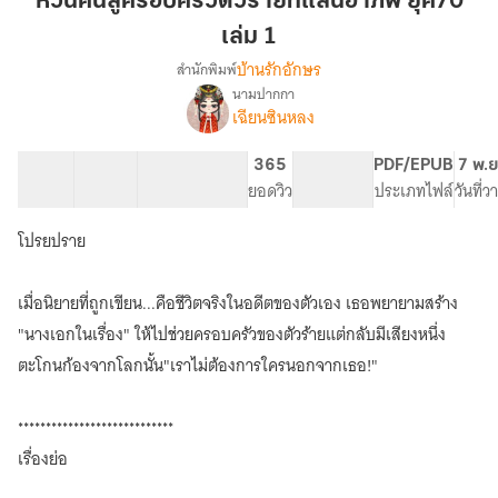
หวนคืนสู่ครอบครัวตัวร้ายที่แสนอาภัพ ยุค70
ครอบครัว
เล่ม 1
ตัว
บ้านรักอักษร
สำนักพิมพ์
ร้าย
นามปากกา
ที่
เรื่อง
เฉียนซินหลง
หวน
แสน
คืน
อาภัพ
สู่
21 ตอน
25.52K
138
365
PG ทั่วไป
PDF/EPUB
7 พ.ย
ยุค70
ครอบครัว
สารบัญ
จำนวนคำ
จำนวนหน้า (A5)
ยอดวิว
ระดับเนื้อหา
ประเภทไฟล์
วันที่
เล่ม
ตัว
1
ร้าย
โปรยปราย
ที่
แสน
อาภัพ
เมื่อนิยายที่ถูกเขียน...คือชีวิตจริงในอดีตของตัวเอง เธอพยายามสร้าง
ยุค70
"นางเอกในเรื่อง" ให้ไปช่วยครอบครัวของตัวร้ายแต่กลับมีเสียงหนึ่ง
ตะโกนก้องจากโลกนั้น"เราไม่ต้องการใครนอกจากเธอ!"
****************************
เรื่องย่อ