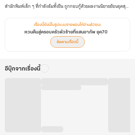
สำนักพิมพ์เล็ก ๆ ที่กำลังล้มทั้งยืน ถูกกอบกู้ด้วยผลงานนิยายย้อนยุคสุด
โด่งดังจาก
เรื่องนี้ยังมีในรูปแบบรายตอนให้อ่านด้วยนะ
ฝีมือของ "อวิ๋นเหยา" บรรณาธิการสาวผู้มักอยู่เบื้องหลังความสำเร็จของ
หวนคืนสู่ครอบครัวตัวร้ายที่แสนอาภัพ ยุค70
นักเขียนมากมาย
ติดตามเรื่องนี้
ไม่มีใครรู้ว่าเรื่องราวสุดสะเทือนใจนั้น กลับเป็น "อดีตชาติ" ของเธอเอง
อีบุ๊กจากเรื่องนี้
อวิ๋นเหยาอ่านตอนจบที่มีนางเอกที่แข็งแกร่งและจิตใจดีเข้าไปช่วยเหลือ
ครอบครัวตัวร้าย
ประกอบด้วยสามีและลูกชายฝาแฝดในชาติภพก่อน แต่ทันทีที่เธออ่านจบ
เสียงจากในนิยายก็ดังก้องขึ้นมา
"ไม่ต้องส่งใครมา! เราไม่ต้องการใคร...นอกจากเธอ!"