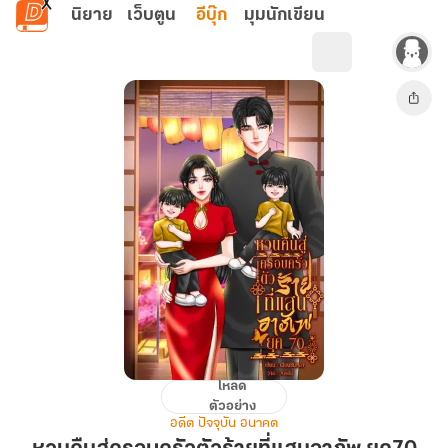
ข้ามไปยังเนื้อหาหลัก
นิยาย
เว็บตูน
อีบุ๊ก
มุมนักเขียน
โหลด
หวน
ตัวอย่าง
คืน
อดีต ปัจจุบัน อนาคต
สู่