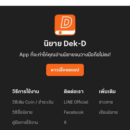
เห็นพวกเขามีความสุข
เหวินเจ๋อ เสี่ยวหง เสี่ยวอวี่ ขอให้ทุกคนมีความสุขมาก ๆ นะไม่ว่าจะอยู่
ที่ไหนก็ตาม อวิ๋นเหยาหลับไปทั้งคราบน้ำตาในฝันเธอเห็นสามีมองมาด้วย
แววตาเย็นชา ลูก ๆ ต่างแสดงสีหน้าโกรธเคือง
นิยาย Dek-D
"ผมไม่ต้องการผู้หญิงอื่น ไม่ว่าจะใครทั้งนั้น"
App ที่จะทำให้คุณอ่านนิยายจนวางมือถือไม่ลง!
"แม่ ไม่ต้องการผมกับน้องแล้วใช่ไหม ถ้าเป็นแบบนั้นพวกเราก็ไม่
ดาวน์โหลดแอป
ต้องการแม่แล้วเช่นกัน"
วิธีการใช้งาน
ติดต่อเรา
เพิ่มเติม
ใบหน้าของพวกเขาก่อนตายปรากฏขึ้นอีกครั้ง เธอพยายามเอื้อมมือ
เข้าไปช่วยแต่กลับทำไม่ได้ ความเจ็บปวดกลับมาเยือนจนเหมือนจะ
วิธีเติม Coin / ชำระเงิน
LINE Official
ข่าวสาร
ขาดใจ
วิธีซื้อนิยาย
Facebook
เขียนนิยาย
คู่มือการใช้งาน
X
"กรี๊ด...ไม่นะ"