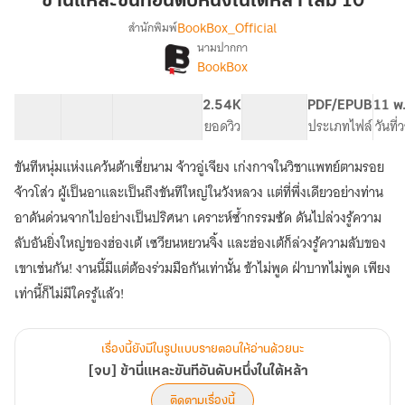
ข้านี่แหละขันทีอันดับหนึ่งในใต้หล้า เล่ม 10
ขันที
BookBox_Official
สำนักพิมพ์
อันดับ
นามปากกา
[จบ]
เรื่อง
หนึ่ง
BookBox
ข้า
ใน
นี่
ใต้
61 ตอน
56.89K
527
2.54K
PG ทั่วไป
PDF/EPUB
11 พ
แหละ
หล้า
สารบัญ
จำนวนคำ
จำนวนหน้า (A5)
ยอดวิว
ระดับเนื้อหา
ประเภทไฟล์
วันที
ขันที
เล่ม
อันดับ
หนึ่ง
ขันทีหนุ่มแห่งแคว้นต้าเซี่ยนาม จ้าวอู่เจียง เก่งกาจในวิชาแพทย์ตามรอย
10
ใน
จ้าวโส่ว ผู้เป็นอาและเป็นถึงขันทีใหญ่ในวังหลวง แต่ที่พึ่งเดียวอย่างท่าน
ใต้
อาดันด่วนจากไปอย่างเป็นปริศนา เคราะห์ซ้ำกรรมซัด ดันไปล่วงรู้ความ
หล้า
ลับอันยิ่งใหญ่ของฮ่องเต้ เซวียนหยวนจิ้ง และฮ่องเต้ก็ล่วงรู้ความลับของ
เขาเช่นกัน! งานนี้มีแต่ต้องร่วมมือกันเท่านั้น ข้าไม่พูด ฝ่าบาทไม่พูด เพียง
เท่านี้ก็ไม่มีใครรู้แล้ว!
เรื่องนี้ยังมีในรูปแบบรายตอนให้อ่านด้วยนะ
[จบ] ข้านี่แหละขันทีอันดับหนึ่งในใต้หล้า
ติดตามเรื่องนี้