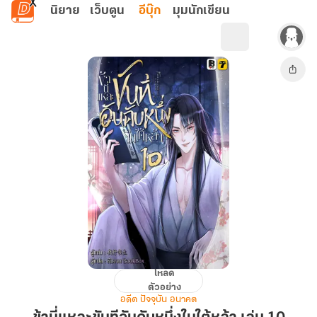
ข้ามไปยังเนื้อหาหลัก
นิยาย
เว็บตูน
อีบุ๊ก
มุมนักเขียน
โหลด
ข้า
ตัวอย่าง
นี่
อดีต ปัจจุบัน อนาคต
แหละ