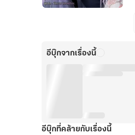
ข้า
นี่
แหละ
ขันที
อันดับ
หนึ่ง
อีบุ๊กจากเรื่องนี้
ใน
ใต้
หล้า
เล่ม
16
อีบุ๊กที่คล้ายกับเรื่องนี้