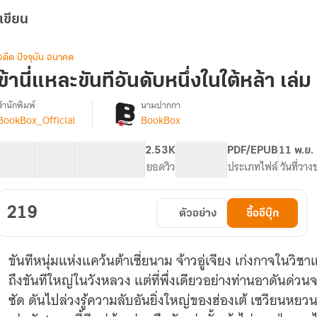
เขียน
อดีต ปัจจุบัน อนาคต
ข้านี่แหละขันทีอันดับหนึ่งในใต้หล้า เล่ม
สำนักพิมพ์
นามปากกา
BookBox_Official
BookBox
[จบ]
รื่อง
ข้า
ี่
60 ตอน
57.64K
443
2.53K
PG ทั่วไป
PDF/EPUB
11 พ.ย.
แหละ
สารบัญ
จำนวนคำ
จำนวนหน้า (A5)
ยอดวิว
ระดับเนื้อหา
ประเภทไฟล์
วันที่วาง
ขันที
อันดับ
หนึ่ง
219
ตัวอย่าง
ซื้ออีบุ๊ก
ใน
ใต้
หล้า
ขันทีหนุ่มแห่งแคว้นต้าเซี่ยนาม จ้าวอู่เจียง เก่งกาจในวิ
ถึงขันทีใหญ่ในวังหลวง แต่ที่พึ่งเดียวอย่างท่านอาดันด่ว
ซัด ดันไปล่วงรู้ความลับอันยิ่งใหญ่ของฮ่องเต้ เซวียนหยวนจ