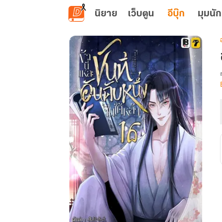
ข้ามไปยังเนื้อหาหลัก
นิยาย
เว็บตูน
อีบุ๊ก
มุมนัก
เ
น