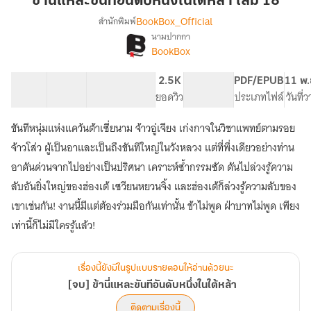
ข้านี่แหละขันทีอันดับหนึ่งในใต้หล้า เล่ม 18
ขันที
BookBox_Official
สำนักพิมพ์
อันดับ
นามปากกา
[จบ]
เรื่อง
หนึ่ง
BookBox
ข้า
ใน
นี่
ใต้
61 ตอน
56.13K
414
2.5K
PG ทั่วไป
PDF/EPUB
11 พ.
แหละ
หล้า
สารบัญ
จำนวนคำ
จำนวนหน้า (A5)
ยอดวิว
ระดับเนื้อหา
ประเภทไฟล์
วันที่
ขันที
เล่ม
อันดับ
หนึ่ง
ขันทีหนุ่มแห่งแคว้นต้าเซี่ยนาม จ้าวอู่เจียง เก่งกาจในวิชาแพทย์ตามรอย
18
ใน
จ้าวโส่ว ผู้เป็นอาและเป็นถึงขันทีใหญ่ในวังหลวง แต่ที่พึ่งเดียวอย่างท่าน
ใต้
อาดันด่วนจากไปอย่างเป็นปริศนา เคราะห์ซ้ำกรรมซัด ดันไปล่วงรู้ความ
หล้า
ลับอันยิ่งใหญ่ของฮ่องเต้ เซวียนหยวนจิ้ง และฮ่องเต้ก็ล่วงรู้ความลับของ
เขาเช่นกัน! งานนี้มีแต่ต้องร่วมมือกันเท่านั้น ข้าไม่พูด ฝ่าบาทไม่พูด เพียง
เท่านี้ก็ไม่มีใครรู้แล้ว!
เรื่องนี้ยังมีในรูปแบบรายตอนให้อ่านด้วยนะ
[จบ] ข้านี่แหละขันทีอันดับหนึ่งในใต้หล้า
ติดตามเรื่องนี้