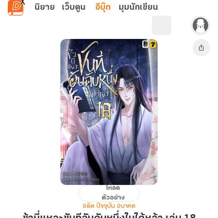
ข้ามไปยังเนื้อหาหลัก
นิยาย
เว็บตูน
อีบุ๊ก
มุมนักเขียน
โหลด
ข้า
ตัวอย่าง
นี่
อดีต ปัจจุบัน อนาคต
แหละ