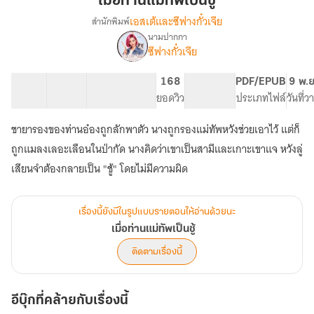
เมื่อท่านแม่ทัพเป็นชู้
เป็น
เอสเต้และซีฟางกั๋วเจีย
สำนักพิมพ์
ชู้
นามปากกา
เรื่อง
ซีฟางกั๋วเจีย
เมื่อ
ท่าน
แม่ทัพ
18 ตอน
21.1K
192
168
PG ทั่วไป
PDF/EPUB
9 พ.ย
เป็น
สารบัญ
จำนวนคำ
จำนวนหน้า (A5)
ยอดวิว
ระดับเนื้อหา
ประเภทไฟล์
วันที่
ชู้
ชายารองของท่านอ๋องถูกลักพาตัว นางถูกรองแม่ทัพหวังช่วยเอาไว้ แต่ก็
ถูกแมลงเลอะเลือนในป่ากัด นางคิดว่าเขาเป็นสามีและเกาะเขาแจ หวังลู่
เสียนจำต้องกลายเป็น "ชู้" โดยไม่มีความผิด
เรื่องนี้ยังมีในรูปแบบรายตอนให้อ่านด้วยนะ
เมื่อท่านแม่ทัพเป็นชู้
ติดตามเรื่องนี้
อีบุ๊กที่คล้ายกับเรื่องนี้