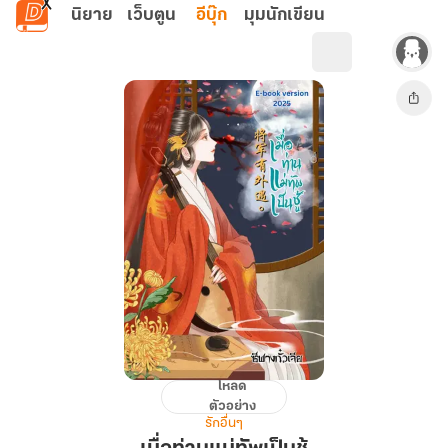
ข้ามไปยังเนื้อหาหลัก
นิยาย
เว็บตูน
อีบุ๊ก
มุมนักเขียน
โหลด
เมื่อ
ตัวอย่าง
ท่าน
รักอื่นๆ
แม่ทัพ