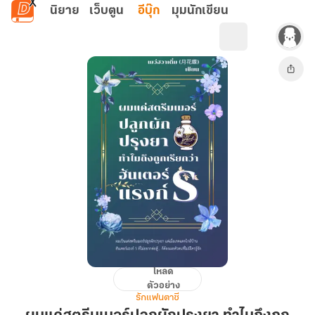
ข้ามไปยังเนื้อหาหลัก
นิยาย
เว็บตูน
อีบุ๊ก
มุมนักเขียน
โหลด
ผม
ตัวอย่าง
แค่
รักแฟนตาซี
สตรี