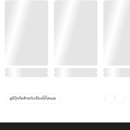
ฮัน
เตอร์
แร
งก์
S
#ซี
เรน
เจ
ส
เปอร์
ดูอีบุ๊กที่คล้ายกับเรื่องนี้ทั้งหมด