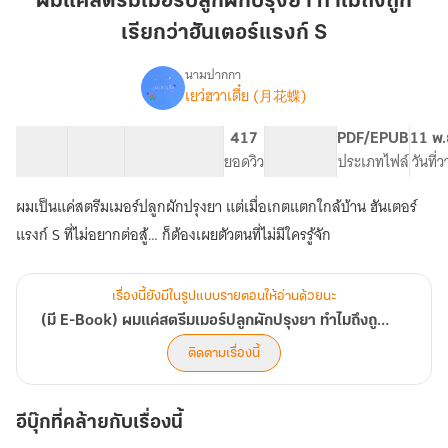
ผมแค่สตรีมเมอร์ปลูกผักปรุงยา ทำไมถึงถูก
ม
เรียกว่าฮันเตอร์แรงก์ S
เม
อร์
นามปากกา
ปลูก
เยว่ฮวาเตี๋ย (月花蝶)
(มี
เรื่อง
ผัก
E-
Book)
ปรุง
38 ตอน
50.99K
220
417
PG ทั่วไป
PDF/EPUB
11 พ.
ผม
สารบัญ
จำนวนคำ
ยา
จำนวนหน้า (A5)
ยอดวิว
ระดับเนื้อหา
ประเภทไฟล์
วันที่
แค่
ทำไม
สตรี
ผมเป็นแค่สตรีมเมอร์ปลูกผักปรุงยา แต่เมื่อเกตแตกใกล้บ้าน ฮันเตอร์
ถึง
ม
ถูก
เม
อร์
เรียก
ปลูก
ว่า
ผัก
เรื่องนี้ยังมีในรูปแบบรายตอนให้อ่านด้วยนะ
ฮัน
ปรุง
(มี E-Book) ผมแค่สตรีมเมอร์ปลูกผักปรุงยา ทำไมถึงถูกเรียกว่าฮันเตอร์แรงก์ S #ซีเรนเจสเปอร์
เตอร์
ยา
แร
ทำไม
ติดตามเรื่องนี้
ถึง
งก์
ถูก
S
เรียก
อีบุ๊กที่คล้ายกับเรื่องนี้
ว่า