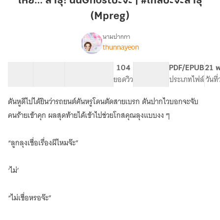
เห้ย… สาธุ! นั่นGhostปะจ๊ะ | #โกสปะจ๊ะสาธุ
จ๊ะ
(Mpreg)
|
#โกส
นามปากกา
ปะ
thunnayeon
เรื่อง
เห้ย…
จ๊ะ
สาธุ!
สาธุ
42 ตอน
146.43K
492
104
PG ทั่วไป
PDF/EPUB
21 พ
นั่นGhostปะ
สารบัญ
จำนวนคำ
(Mpreg)
จำนวนหน้า (A5)
ยอดวิว
ระดับเนื้อหา
ประเภทไฟล์
วันที
จ๊ะ
|
ดันหูดีไปได้ยินว่ารถยนต์คันหรูโดนตัดสายเบรก ดันปากไวบอกจะจับ
#โกส
ปะ
คนร้ายเข้าคุก ผลสุดท้ายได้เข้าไปช่วยโกสคุณลุงแบบงง ๆ
จ๊ะ
สาธุ
“ลูกลุงเชื่อเรื่องผีไหมจ๊ะ”
(Mpreg)
‘ไม่’
“ไม่เชื่อหรอจ๊ะ”