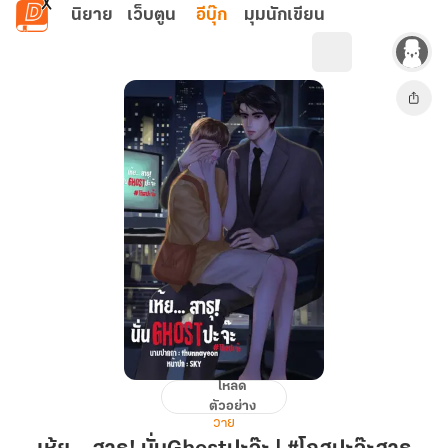
ข้ามไปยังเนื้อหาหลัก
นิยาย
เว็บตูน
อีบุ๊ก
มุมนักเขียน
โหลด
เห้ย…
ตัวอย่าง
สาธุ!
วาย
นั่นGhostปะ