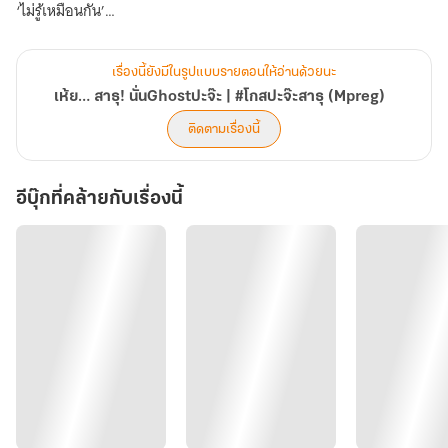
‘ไม่รู้เหมือนกัน’
“อ้าว ฉิบหายแล้วไอสาธุ”
เรื่องนี้ยังมีในรูปแบบรายตอนให้อ่านด้วยนะ
เห้ย… สาธุ! นั่นGhostปะจ๊ะ | #โกสปะจ๊ะสาธุ (Mpreg)
ให้คนเห็นผี ไปบอกคนไม่เชื่อเรื่องผี งานนี้จะรอดหรือร่วง สาธุขอตั้งนะ
ติดตามเรื่องนี้
โมแล้วโก้จริง ๆ
อีบุ๊กที่คล้ายกับเรื่องนี้