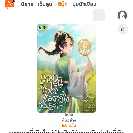
ข้ามไปยังเนื้อหาหลัก
นิยาย
เว็บตูน
อีบุ๊ก
มุมนักเขียน
โหลด
เทพ
ตัวอย่าง
กระบี่
กำลังภายใน
เกิด