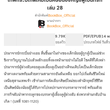
เทพกระบี่เกิดใหม่เป็นศิษย์น้องหญิงผู้เป็นที่รัก
ใหม่
เล่ม 28
เป็น
BookBox_Official
สำนักพิมพ์
ศิษย์
นามปากกา
น้อง
[จบ]
เรื่อง
BookBox_Official
หญิง
เทพ
กระบี่
ผู้
41 ตอน
74.24K
561
9.79K
PG ทั่วไป
PDF/EPUB
14 พ
เกิด
เป็น
สารบัญ
จำนวนคำ
จำนวนหน้า (A5)
ยอดวิว
ระดับเนื้อหา
ประเภทไฟล์
วันที
ใหม่
ที่รัก
เป็น
เล่ม
ศิษย์
ปรมาจารย์กระบี่อย่างเธอ ตื่นขึ้นมาในร่างของเด็กน้อยผู้ถูกผู้เป็นแม่ช่วง
28
น้อง
ชิงรากวิญญาณไปแล้วผลักเธอทิ้งลงหน้าผาอย่างไม่ใยดี โชคดีที่ได้เหล่า
หญิง
ปรมาจารย์ผู้ล่วงลับคอยดูแลเลี้ยงดูเป็นอย่างดีจนเติบโตเป็นเด็กน้อยห
ผู้
เป็น
น้าตางดงามพร้อมด้วยความสามารถอันล้นเหลือ ออกไปเริ่มต้นชีวิตใหม่
ที่รัก
เหนือสุสานเทพเจ้า เข้าร่วมการคัดเลือกศิษย์ใหม่ของสำนักยุทธ์ใช้ชีวิต
เป็นศิษย์น้องน้อยผู้ได้รับการโปรดปรานจากบรรดาอาจารย์ พร้อมด้วย
ภารกิจลับนำพากระดูกของบรรดาผู้เลี้ยงดูผู้ล่วงลับ ส่งพวกท่านกลับบ้าน
เกิด ! (บทที่ 1081-1120)