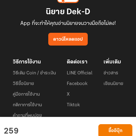
นิยาย Dek-D
App ที่จะทำให้คุณอ่านนิยายจนวางมือถือไม่ลง!
ดาวน์โหลดแอป
วิธีการใช้งาน
ติดต่อเรา
เพิ่มเติม
วิธีเติม Coin / ชำระเงิน
LINE Official
ข่าวสาร
วิธีซื้อนิยาย
Facebook
เขียนนิยาย
คู่มือการใช้งาน
X
กติกาการใช้งาน
Tiktok
คำถามที่พบบ่อย
Dek-D.com ใช้คุกกี้เพื่อพัฒนาประสบการณ์ของ ผู้ใช้ให้ดียิ่งขึ้น
259
ซื้ออีบุ๊ก
ยอมรับ
เรียนรู้เพิ่มเติมที่นี่
© 2026
Dek-D Interactive Co.,Ltd.
All rights reserved. |
Privacy Policy