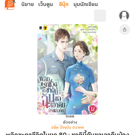
ข้ามไปยังเนื้อหาหลัก
นิยาย
เว็บตูน
อีบุ๊ก
มุมนักเขียน
โหลด
พลิก
ตัวอย่าง
ชะตา
อดีต ปัจจุบัน อนาคต
ชีวิต