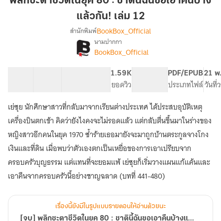
พลิกชะตาชีวิตในยุค 80 : ชาตินี้ฉันขอเอาคืนบ้าง
ใน
แล้วกัน! เล่ม 12
ยุค
BookBox_Official
สำนักพิมพ์
80
นามปากกา
:
[จบ]
เรื่อง
BookBox_Official
ชาติ
พลิก
ชะตา
นี้
41 ตอน
66.6K
499
1.59K
PG ทั่วไป
PDF/EPUB
21 พ
ชีวิต
ฉัน
สารบัญ
จำนวนคำ
จำนวนหน้า (A5)
ยอดวิว
ระดับเนื้อหา
ประเภทไฟล์
วันที
ใน
ขอ
ยุค
เอา
80
เย่ซุย นักศึกษาสาวที่กลับมาจากเรียนต่างประเทศ ได้ประสบอุบัติเหตุ
คืน
:
เครื่องบินตกเข้า คิดว่ายังไงคงจะไม่รอดแล้ว แต่กลับตื่นขึ้นมาในร่างของ
ชาติ
บ้าง
หญิงสาวอีกคนในยุค 1970 ซ้ำร้ายเธอมายังจะมาถูกบ้านตระกูลจางโกง
นี้
แล้ว
ฉัน
เงินและที่ดิน เมื่อพบว่าตัวเองตกเป็นเหยื่อของการเอาเปรียบจาก
กัน!
ขอ
ครอบครัวบุญธรรม แต่แทนที่จะยอมแพ้ เย่ซุยก็เริ่มวางแผนแก้แค้นและ
เล่ม
เอา
12
คืน
เอาคืนจากครอบครัวนี้อย่างชาญฉลาด (บทที่ 441-480)
บ้าง
แล้ว
กัน
เรื่องนี้ยังมีในรูปแบบรายตอนให้อ่านด้วยนะ
[จบ] พลิกชะตาชีวิตในยุค 80 : ชาตินี้ฉันขอเอาคืนบ้างแล้วกัน